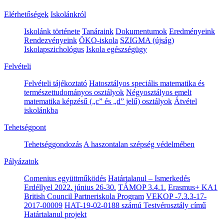
Elérhetőségek
Iskolánkról
Iskolánk története
Tanáraink
Dokumentumok
Eredményeink
Rendezvényeink
ÖKO-iskola
SZIGMA (újság)
Iskolapszichológus
Iskola egészségügy
Felvételi
Felvételi tájékoztató
Hatosztályos speciális matematika és
természettudományos osztályok
Négyosztályos emelt
matematika képzésű („c” és „d” jelű) osztályok
Átvétel
iskolánkba
Tehetségpont
Tehetséggondozás
A haszontalan szépség védelmében
Pályázatok
Comenius együttműködés
Határtalanul – Ismerkedés
Erdéllyel 2022. június 26-30.
TÁMOP 3.4.1.
Erasmus+ KA1
British Council Partneriskola Program
VEKOP -7.3.3-17-
2017-00009
HAT-19-02-0188 számú Testvérosztály című
Határtalanul projekt