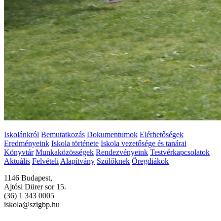
Iskolánkról
Bemutatkozás
Dokumentumok
Elérhetőségek
Eredményeink
Iskola története
Iskola vezetősége és tanárai
Könyvtár
Munkaközösségek
Rendezvényeink
Testvérkapcsolatok
Aktuális
Felvételi
Alapítvány
Szülőknek
Öregdiákok
1146 Budapest,
Ajtósi Dürer sor 15.
(36) 1 343 0005
iskola@szigbp.hu