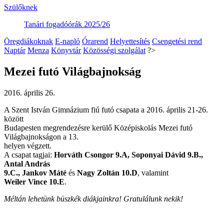
Szülőknek
Tanári fogadóórák 2025/26
Öregdiákoknak
E-napló
Órarend
Helyettesítés
Csengetési rend
Naptár
Menza
Könyvtár
Közösségi szolgálat
?>
Mezei futó Világbajnokság
2016. április 26.
A Szent István Gimnázium fiú futó csapata a 2016. április 21-26.
között
Budapesten megrendezésre kerülő Középiskolás Mezei futó
Világbajnokságon a 13.
helyen végzett.
A csapat tagjai:
Horváth Csongor 9.A, Soponyai Dávid 9.B.,
Antal András
9.C., Jankov Máté
és
Nagy Zoltán 10.D
, valamint
Weiler Vince 10.E
.
Méltán lehetünk büszkék diákjainkra! Gratulálunk nekik!