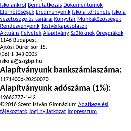
Iskolánkról
Bemutatkozás
Dokumentumok
Elérhetőségek
Eredményeink
Iskola története
Iskola
vezetősége és tanárai
Könyvtár
Munkaközösségek
Rendezvényeink
Testvérkapcsolatok
Aktuális
Felvételi
Alapítvány
Szülőknek
Öregdiákok
1146 Budapest,
Ajtósi Dürer sor 15.
(36) 1 343 0005
iskola@szigbp.hu
Alapítványunk bankszámlaszáma:
11714006-20250070
Alapítványunk adószáma (1%):
19663777-1-42
©2016 Szent István Gimnázium
Adatkezelési
tájékoztató
Jogi nyilatkozat
Impresszum