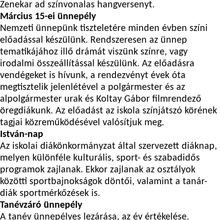
Zenekar ad színvonalas hangversenyt.
Március 15-ei ünnepély
Nemzeti ünnepünk tiszteletére minden évben színi
előadással készülünk. Rendszeresen az ünnep
tematikájához illő drámát viszünk színre, vagy
irodalmi összeállítással készülünk. Az előadásra
vendégeket is hívunk, a rendezvényt évek óta
megtisztelik jelenlétével a polgármester és az
alpolgármester urak és Koltay Gábor filmrendező
öregdiákunk. Az előadást az iskola színjátszó körének
tagjai közreműködésével valósítjuk meg.
István-nap
Az iskolai diákönkormányzat által szervezett diáknap,
melyen különféle kulturális, sport- és szabadidős
programok zajlanak. Ekkor zajlanak az osztályok
közötti sportbajnokságok döntői, valamint a tanár-
diák sportmérkőzések is.
Tanévzáró ünnepély
A tanév ünnepélyes lezárása, az év értékelése.