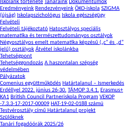
Iskolánk története
Tanáraink
Dokumentumok
Eredményeink
Rendezvényeink
ÖKO-iskola
SZIGMA
(újság)
Iskolapszichológus
Iskola egészségügy
Felvételi
Felvételi tájékoztató
Hatosztályos speciális
matematika és természettudományos osztályok
Négyosztályos emelt matematika képzésű („c” és „d”
jelű) osztályok
Átvétel iskolánkba
Tehetségpont
Tehetséggondozás
A haszontalan szépség
védelmében
Pályázatok
Comenius együttműködés
Határtalanul – Ismerkedés
Erdéllyel 2022. június 26-30.
TÁMOP 3.4.1.
Erasmus+
KA1
British Council Partneriskola Program
VEKOP
-7.3.3-17-2017-00009
HAT-19-02-0188 számú
Testvérosztály című Határtalanul projekt
Szülőknek
Tanári fogadóórák 2025/26