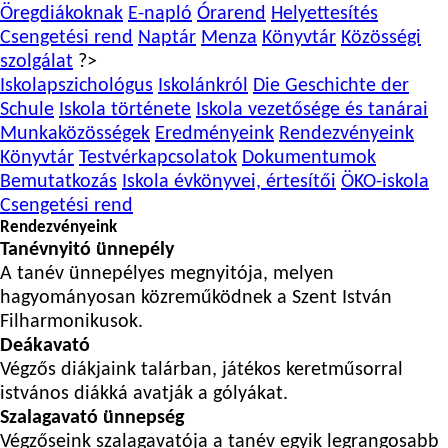
Öregdiákoknak
E-napló
Órarend
Helyettesítés
Csengetési rend
Naptár
Menza
Könyvtár
Közösségi
szolgálat
?>
Iskolapszichológus
Iskolánkról
Die Geschichte der
Schule
Iskola története
Iskola vezetősége és tanárai
Munkaközösségek
Eredményeink
Rendezvényeink
Könyvtár
Testvérkapcsolatok
Dokumentumok
Bemutatkozás
Iskola évkönyvei, értesítői
ÖKO-iskola
Csengetési rend
Rendezvényeink
Tanévnyitó ünnepély
A tanév ünnepélyes megnyitója, melyen
hagyományosan közreműködnek a Szent István
Filharmonikusok.
Deákavató
Végzős diákjaink talárban, játékos keretműsorral
istvános diákká avatják a gólyákat.
Szalagavató ünnepség
Végzőseink szalagavatója a tanév egyik legrangosabb