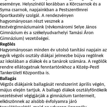
eseménye. Helyszínéül korábban a Körcsarnok és a
Syma csarnok, napjainkban a Pestszentimrei
Sportkastély szolgál. A rendezvényen
hagyományosan részt vesznek a
testvérgimnáziumaink (révkomáromi Selye János
Gimnázium és a székelyudvarhelyi Tamási Áron
Gimnázium) vezetőségei.
Regölés
Hagyományosan minden év utolsó tanítási napjain az
egyik végzős osztály diákjai jelmezbe bújva regölnek
az iskolában a diákok és a tanárok számára. A regölők
rendre ellátogatnak fenntartónkhoz a Közép-Pesti
Tankerületi Központba is.
Ballagás
Végzős diákjaink ballagását rendszerint április végén,
május elején tartjuk. A ballagó diákok osztályfőnökeik
vezetésével végigjárják a gimnázium tantermeit,
elköszönnek az alsóbb évfolyamra járó