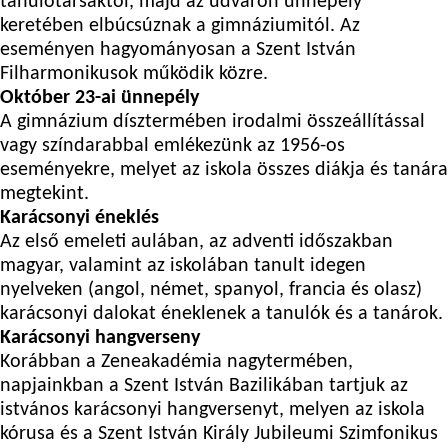
tanulótársaktól, majd az udvaron ünnepély
keretében elbúcsúznak a gimnáziumitól. Az
eseményen hagyományosan a Szent István
Filharmonikusok működik közre.
Október 23-ai ünnepély
A gimnázium dísztermében irodalmi összeállítással
vagy színdarabbal emlékezünk az 1956-os
eseményekre, melyet az iskola összes diákja és tanára
megtekint.
Karácsonyi éneklés
Az első emeleti aulában, az adventi időszakban
magyar, valamint az iskolában tanult idegen
nyelveken (angol, német, spanyol, francia és olasz)
karácsonyi dalokat éneklenek a tanulók és a tanárok.
Karácsonyi hangverseny
Korábban a Zeneakadémia nagytermében,
napjainkban a Szent István Bazilikában tartjuk az
istvános karácsonyi hangversenyt, melyen az iskola
kórusa és a Szent István Király Jubileumi Szimfonikus