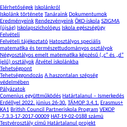
Elérhetőségek
Iskolánkról
Iskolánk története
Tanáraink
Dokumentumok
Eredményeink
Rendezvényeink
ÖKO-iskola
SZIGMA
(újság)
Iskolapszichológus
Iskola egészségügy
Felvételi
Felvételi tájékoztató
Hatosztályos speciális
matematika és természettudományos osztályok
Négyosztályos emelt matematika képzésű („c” és „d”
jelű) osztályok
Átvétel iskolánkba
Tehetségpont
Tehetséggondozás
A haszontalan szépség
védelmében
Pályázatok
Comenius együttműködés
Határtalanul – Ismerkedés
Erdéllyel 2022. június 26-30.
TÁMOP 3.4.1.
Erasmus+
KA1
British Council Partneriskola Program
VEKOP
-7.3.3-17-2017-00009
HAT-19-02-0188 számú
Testvérosztály című Határtalanul projekt