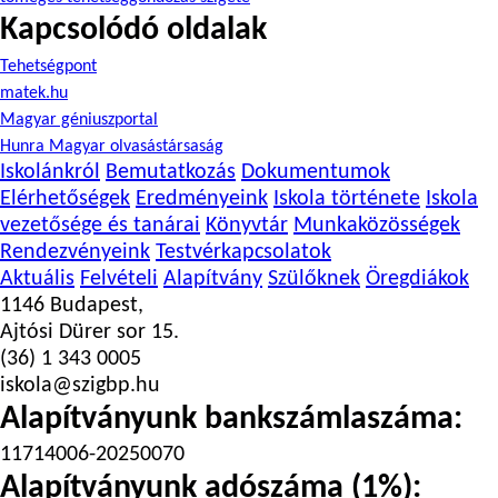
Kapcsolódó oldalak
Tehetségpont
matek.hu
Magyar géniuszportal
Hunra Magyar olvasástársaság
Iskolánkról
Bemutatkozás
Dokumentumok
Elérhetőségek
Eredményeink
Iskola története
Iskola
vezetősége és tanárai
Könyvtár
Munkaközösségek
Rendezvényeink
Testvérkapcsolatok
Aktuális
Felvételi
Alapítvány
Szülőknek
Öregdiákok
1146 Budapest,
Ajtósi Dürer sor 15.
(36) 1 343 0005
iskola@szigbp.hu
Alapítványunk bankszámlaszáma:
11714006-20250070
Alapítványunk adószáma (1%):