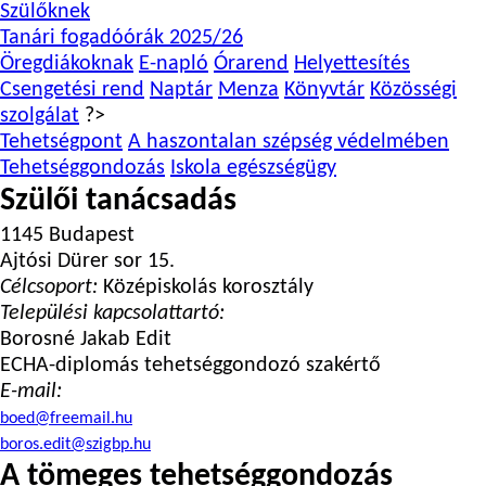
Szülőknek
Tanári fogadóórák 2025/26
Öregdiákoknak
E-napló
Órarend
Helyettesítés
Csengetési rend
Naptár
Menza
Könyvtár
Közösségi
szolgálat
?>
Tehetségpont
A haszontalan szépség védelmében
Tehetséggondozás
Iskola egészségügy
Szülői tanácsadás
1145 Budapest
Ajtósi Dürer sor 15.
Célcsoport:
Középiskolás korosztály
Települési kapcsolattartó:
Borosné Jakab Edit
ECHA-diplomás tehetséggondozó szakértő
E-mail:
boed@freemail.hu
boros.edit@szigbp.hu
A tömeges tehetséggondozás