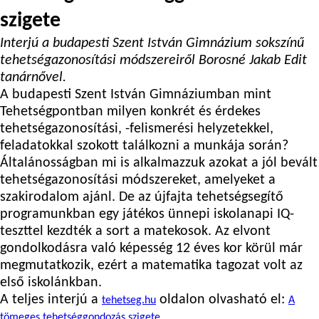
szigete
Interjú a budapesti Szent István Gimnázium sokszínű
tehetségazonosítási módszereiről Borosné Jakab Edit
tanárnővel.
A budapesti Szent István Gimnáziumban mint
Tehetségpontban milyen konkrét és érdekes
tehetségazonosítási, -felismerési helyzetekkel,
feladatokkal szokott találkozni a munkája során?
Általánosságban mi is alkalmazzuk azokat a jól bevált
tehetségazonosítási módszereket, amelyeket a
szakirodalom ajánl. De az újfajta tehetségsegítő
programunkban egy játékos ünnepi iskolanapi IQ-
teszttel kezdték a sort a matekosok. Az elvont
gondolkodásra való képesség 12 éves kor körül már
megmutatkozik, ezért a matematika tagozat volt az
első iskolánkban.
A teljes interjú a
oldalon olvasható el:
tehetseg.hu
A
tömeges tehetséggondozás szigete