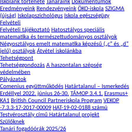
Iskolánk története
Tanáraink
Dokumentumok
Eredményeink
Rendezvényeink
ÖKO-iskola
SZIGMA
(újság)
Iskolapszichológus
Iskola egészségügy
Felvételi
Felvételi tájékoztató
Hatosztályos speciális
matematika és természettudományos osztályok
Négyosztályos emelt matematika képzésű („c” és „d”
jelű) osztályok
Átvétel iskolánkba
Tehetségpont
Tehetséggondozás
A haszontalan szépség
védelmében
Pályázatok
Comenius együttműködés
Határtalanul – Ismerkedés
Erdéllyel 2022. június 26-30.
TÁMOP 3.4.1.
Erasmus+
KA1
British Council Partneriskola Program
VEKOP
-7.3.3-17-2017-00009
HAT-19-02-0188 számú
Testvérosztály című Határtalanul projekt
Szülőknek
Tanári fogadóórák 2025/26