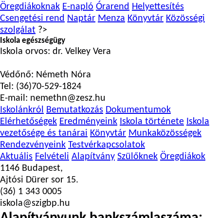
Öregdiákoknak
E-napló
Órarend
Helyettesítés
Csengetési rend
Naptár
Menza
Könyvtár
Közösségi
szolgálat
?>
Iskola egészségügy
Iskola orvos:
dr. Velkey Vera
Védőnő:
Németh Nóra
Tel:
(36)70-529-1824
E-mail:
nemethn@zesz.hu
Iskolánkról
Bemutatkozás
Dokumentumok
Elérhetőségek
Eredményeink
Iskola története
Iskola
vezetősége és tanárai
Könyvtár
Munkaközösségek
Rendezvényeink
Testvérkapcsolatok
Aktuális
Felvételi
Alapítvány
Szülőknek
Öregdiákok
1146 Budapest,
Ajtósi Dürer sor 15.
(36) 1 343 0005
iskola@szigbp.hu