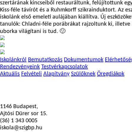
szertárának kincseiből restauráltunk, felújítottunk eg
Kiss-féle távírót és a Ruhmkorff szikrainduktort. Az 
iskolánk első emeleti aulájában kiállítva. Új eszközöket
tanulók: Chladni-féle porábrákat rajzoltunk ki, illet
uborka világítani is tud. 🙂
Iskolánkról
Bemutatkozás
Dokumentumok
Elérhetősé
Rendezvényeink
Testvérkapcsolatok
Aktuális
Felvételi
Alapítvány
Szülőknek
Öregdiákok
1146 Budapest,
Ajtósi Dürer sor 15.
(36) 1 343 0005
iskola@szigbp.hu