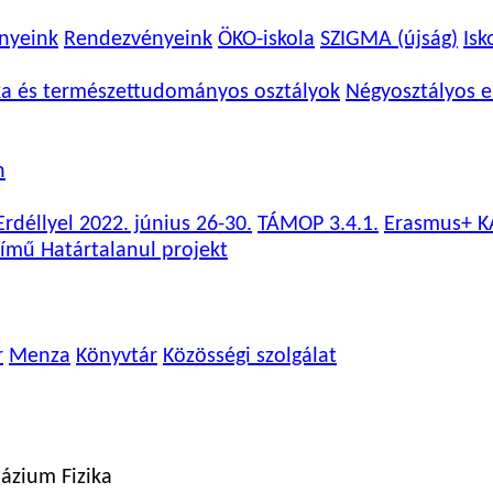
nyeink
Rendezvényeink
ÖKO-iskola
SZIGMA (újság)
Isk
ka és természettudományos osztályok
Négyosztályos e
n
rdéllyel 2022. június 26-30.
TÁMOP 3.4.1.
Erasmus+ K
ímű Határtalanul projekt
r
Menza
Könyvtár
Közösségi szolgálat
názium Fizika