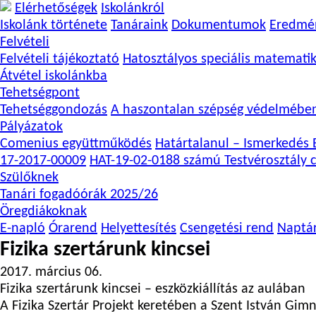
Elérhetőségek
Iskolánkról
Iskolánk története
Tanáraink
Dokumentumok
Eredmé
Felvételi
Felvételi tájékoztató
Hatosztályos speciális matemati
Átvétel iskolánkba
Tehetségpont
Tehetséggondozás
A haszontalan szépség védelmébe
Pályázatok
Comenius együttműködés
Határtalanul – Ismerkedés E
17-2017-00009
HAT-19-02-0188 számú Testvérosztály c
Szülőknek
Tanári fogadóórák 2025/26
Öregdiákoknak
E-napló
Órarend
Helyettesítés
Csengetési rend
Naptá
Fizika szertárunk kincsei
2017. március 06.
Fizika szertárunk kincsei – eszközkiállítás az aulában
A Fizika Szertár Projekt keretében a Szent István Gim