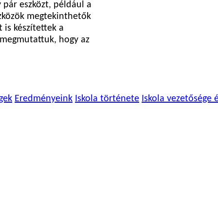
y pár eszközt, például a
eszközök megtekinthetők
 is készítettek a
ve megmutattuk, hogy az
gek
Eredményeink
Iskola története
Iskola vezetősége 