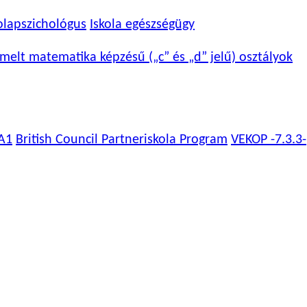
olapszichológus
Iskola egészségügy
melt matematika képzésű („c” és „d” jelű) osztályok
A1
British Council Partneriskola Program
VEKOP -7.3.3-