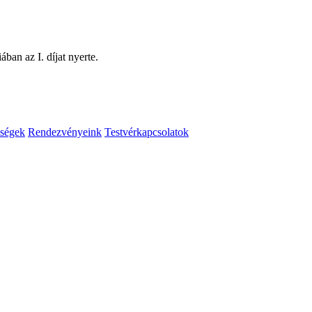
ában az I. díjat nyerte.
ségek
Rendezvényeink
Testvérkapcsolatok