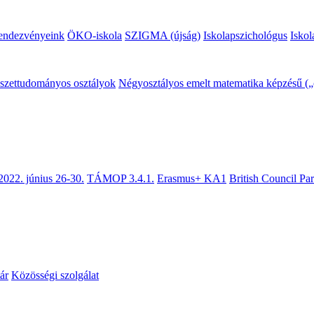
endezvényeink
ÖKO-iskola
SZIGMA (újság)
Iskolapszichológus
Iskol
mészettudományos osztályok
Négyosztályos emelt matematika képzésű („c
2022. június 26-30.
TÁMOP 3.4.1.
Erasmus+ KA1
British Council Pa
ár
Közösségi szolgálat