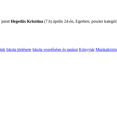
 jutott
Hegedüs Krisztina
(7.b) április 24-én, Egerben, poszter kategóri
ink
Iskola története
Iskola vezetősége és tanárai
Könyvtár
Munkaközös