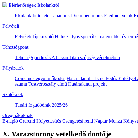
Elérhetőségek
Iskolánkról
Iskolánk története
Tanáraink
Dokumentumok
Eredményeink
R
Felvételi
Felvételi tájékoztató
Hatosztályos speciális matematika és ter
Tehetségpont
Tehetséggondozás
A haszontalan szépség védelmében
Pályázatok
Comenius együttműködés
Határtalanul – Ismerkedés Erdéllyel 
számú Testvérosztály című Határtalanul projekt
Szülőknek
Tanári fogadóórák 2025/26
Öregdiákoknak
E-napló
Órarend
Helyettesítés
Csengetési rend
Naptár
Menza
Könyvt
X. Varázstorony vetélkedő döntője