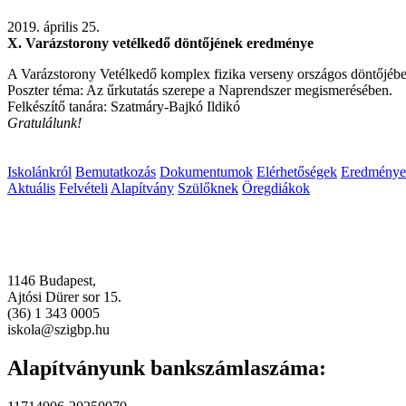
2019. április 25.
X. Varázstorony vetélkedő döntőjének eredménye
A Varázstorony Vetélkedő komplex fizika verseny országos döntőjébe
Poszter téma: Az űrkutatás szerepe a Naprendszer megismerésében.
Felkészítő tanára: Szatmáry-Bajkó Ildikó
Gratulálunk!
Iskolánkról
Bemutatkozás
Dokumentumok
Elérhetőségek
Eredménye
Aktuális
Felvételi
Alapítvány
Szülőknek
Öregdiákok
1146 Budapest,
Ajtósi Dürer sor 15.
(36) 1 343 0005
iskola@szigbp.hu
Alapítványunk bankszámlaszáma: