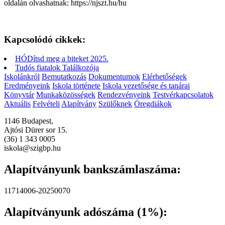
oldalán olvashatnak: https://njszt.hu/hu
Kapcsolódó cikkek:
HÓDítsd meg a biteket 2025.
Tudós fiatalok Találkozója
Iskolánkról
Bemutatkozás
Dokumentumok
Elérhetőségek
Eredményeink
Iskola története
Iskola vezetősége és tanárai
Könyvtár
Munkaközösségek
Rendezvényeink
Testvérkapcsolatok
Aktuális
Felvételi
Alapítvány
Szülőknek
Öregdiákok
1146 Budapest,
Ajtósi Dürer sor 15.
(36) 1 343 0005
iskola@szigbp.hu
Alapítványunk bankszámlaszáma:
11714006-20250070
Alapítványunk adószáma (1%):