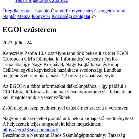
Tanári fogadóórák 2025/26
Öregdiákoknak
E-napló
Órarend
Helyettesítés
Csengetési rend
Naptár
Menza
Könyvtár
Közösségi szolgálat
?>
EGOI ezüstérem
2023. július 24.
Keresztély Zsófia 10.a osztályos tanulónk bekerült az idei EGOI
(European Girl’s Olimpiad in Informatics) verseny négyfős
csapatába, így
Nagy Korinával, Nagy Boglárkával és Fülöp
Csillával együtt képviselték hazánkat a svédországi Lundban
megrendezett olimpián, másik 52 ország csapatával együtt.
Az EGOI-n a többi informatikai diákolimpiához – így például a
CEOI-hoz, IOI-hoz – hasonlóan versenyprogramozási feladatokat
kell megoldaniuk a versenyzőknek.
Zsófi nagyon szép eredménnyel ezüst érmet szerzett a versenyen.
Nagyon sok szeretettel gratulálunk neki a kimagasló eredményhez!
A helyezettek teljes rangsorát itt lehet megtekinteni:
https://egoi23.se/scoreboard/
Beszámolót a Neumann János Számítógéptudományi Társaság