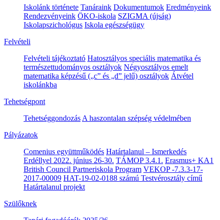
Iskolánk története
Tanáraink
Dokumentumok
Eredményeink
Rendezvényeink
ÖKO-iskola
SZIGMA (újság)
Iskolapszichológus
Iskola egészségügy
Felvételi
Felvételi tájékoztató
Hatosztályos speciális matematika és
természettudományos osztályok
Négyosztályos emelt
matematika képzésű („c” és „d” jelű) osztályok
Átvétel
iskolánkba
Tehetségpont
Tehetséggondozás
A haszontalan szépség védelmében
Pályázatok
Comenius együttműködés
Határtalanul – Ismerkedés
Erdéllyel 2022. június 26-30.
TÁMOP 3.4.1.
Erasmus+ KA1
British Council Partneriskola Program
VEKOP -7.3.3-17-
2017-00009
HAT-19-02-0188 számú Testvérosztály című
Határtalanul projekt
Szülőknek