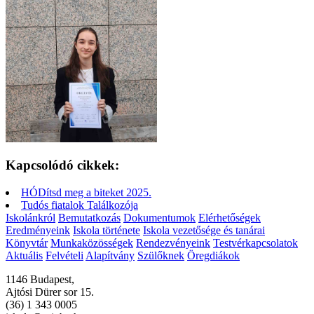
Kapcsolódó cikkek:
HÓDítsd meg a biteket 2025.
Tudós fiatalok Találkozója
Iskolánkról
Bemutatkozás
Dokumentumok
Elérhetőségek
Eredményeink
Iskola története
Iskola vezetősége és tanárai
Könyvtár
Munkaközösségek
Rendezvényeink
Testvérkapcsolatok
Aktuális
Felvételi
Alapítvány
Szülőknek
Öregdiákok
1146 Budapest,
Ajtósi Dürer sor 15.
(36) 1 343 0005