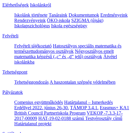
Elérhetőségek
Iskolánkról
Iskolánk története
Tanáraink
Dokumentumok
Eredményeink
Rendezvényeink
ÖKO-iskola
SZIGMA (újság)
Iskolapszichológus
Iskola egészségügy
Felvételi
Felvételi tájékoztató
Hatosztályos speciális matematika és
természettudományos osztályok
Négyosztályos emelt
matematika képzésű („c” és „d” jelű) osztályok
Átvétel
iskolánkba
Tehetségpont
Tehetséggondozás
A haszontalan szépség védelmében
Pályázatok
Comenius együttműködés
Határtalanul – Ismerkedés
Erdéllyel 2022. június 26-30.
TÁMOP 3.4.1.
Erasmus+ KA1
British Council Partneriskola Program
VEKOP -7.3.3-17-
2017-00009
HAT-19-02-0188 számú Testvérosztály című
Határtalanul projekt