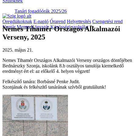
Szülőknek
Tanári fogadóórák 2025/26
Öregdiákoknak
E-napló
Órarend
Helyettesítés
Csengetési rend
Naptár
Menza
Könyvtár
Közösségi szolgálat
?>
Nemes Tihamér Országos Alkalmazói
Verseny, 2025
2025. május 21.
Nemes Tihamér Országos Alkalmazói Verseny országos döntőjében
Bednárszky Szonja, iskolánk 8.b osztályos tanulója kiemelkedő
eredményt ért el: az előkelő 4. helyen végzett!
Felkészítő tanára: Borbásné Penke Judit.
Szonjának és felkészítő tanárának szívből gratulálunk!