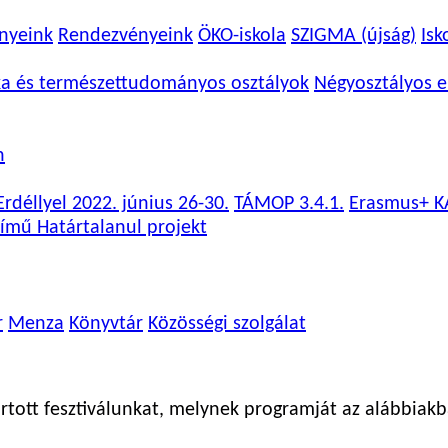
nyeink
Rendezvényeink
ÖKO-iskola
SZIGMA (újság)
Isk
ka és természettudományos osztályok
Négyosztályos e
n
rdéllyel 2022. június 26-30.
TÁMOP 3.4.1.
Erasmus+ K
ímű Határtalanul projekt
r
Menza
Könyvtár
Közösségi szolgálat
rtott fesztiválunkat, melynek programját az alábbiakb