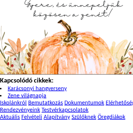
Kapcsolódó cikkek:
Karácsonyi hangverseny
Zene világnapja
Iskolánkról
Bemutatkozás
Dokumentumok
Elérhetősé
Rendezvényeink
Testvérkapcsolatok
Aktuális
Felvételi
Alapítvány
Szülőknek
Öregdiákok