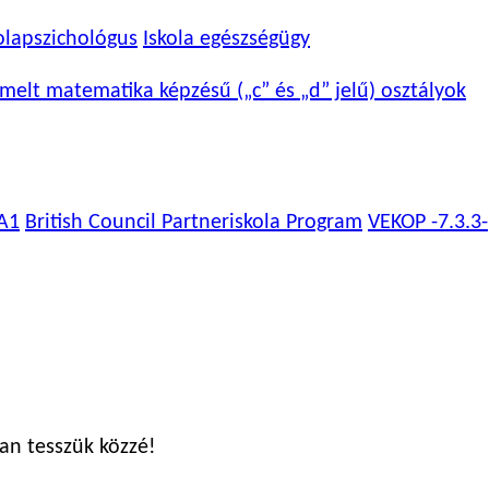
olapszichológus
Iskola egészségügy
melt matematika képzésű („c” és „d” jelű) osztályok
A1
British Council Partneriskola Program
VEKOP -7.3.3-
an tesszük közzé!