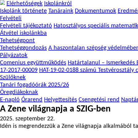
Elérhetőségek
Iskolánkról
Iskolánk története
Tanáraink
Dokumentumok
Eredmé
Felvételi
Felvételi tájékoztató
Hatosztályos speciális matemati
Átvétel iskolánkba
Tehetségpont
Tehetséggondozás
A haszontalan szépség védelmébe
Pályázatok
Comenius együttműködés
Határtalanul – Ismerkedés E
17-2017-00009
HAT-19-02-0188 számú Testvérosztály c
Szülőknek
Tanári fogadóórák 2025/26
Öregdiákoknak
E-napló
Órarend
Helyettesítés
Csengetési rend
Naptá
A Zene világnapja a SZIG-ben
2025. szeptember 22.
Idén is megrendezzük a Zene világnapja alkalmából ta