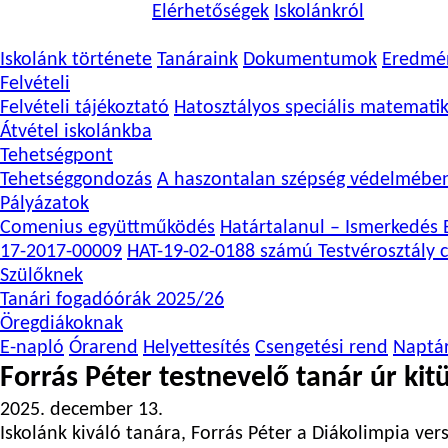
Elérhetőségek
Iskolánkról
Iskolánk története
Tanáraink
Dokumentumok
Eredmé
Felvételi
Felvételi tájékoztató
Hatosztályos speciális matemati
Átvétel iskolánkba
Tehetségpont
Tehetséggondozás
A haszontalan szépség védelmébe
Pályázatok
Comenius együttműködés
Határtalanul – Ismerkedés E
17-2017-00009
HAT-19-02-0188 számú Testvérosztály c
Szülőknek
Tanári fogadóórák 2025/26
Öregdiákoknak
E-napló
Órarend
Helyettesítés
Csengetési rend
Naptá
Forrás Péter testnevelő tanár úr kit
2025. december 13.
Iskolánk kiváló tanára, Forrás Péter a Diákolimpia ve