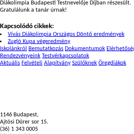
Diákolimpia Budapesti Testnevelője Díjban részesült.
Gratulálunk a tanár úrnak!
Kapcsolódó cikkek:
Vívás Diákolimpia Országos Döntő eredmények
Zugló Kupa végeredmény
Iskolánkról
Bemutatkozás
Dokumentumok
Elérhetősé
Rendezvényeink
Testvérkapcsolatok
Aktuális
Felvételi
Alapítvány
Szülőknek
Öregdiákok
1146 Budapest,
Ajtósi Dürer sor 15.
(36) 1 343 0005