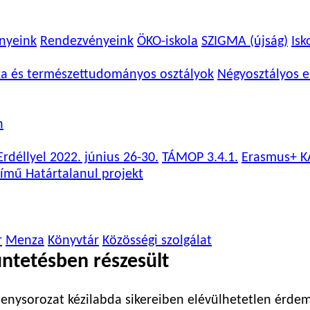
nyeink
Rendezvényeink
ÖKO-iskola
SZIGMA (újság)
Isk
ka és természettudományos osztályok
Négyosztályos e
n
rdéllyel 2022. június 26-30.
TÁMOP 3.4.1.
Erasmus+ K
ímű Határtalanul projekt
r
Menza
Könyvtár
Közösségi szolgálat
üntetésben részesült
rsenysorozat kézilabda sikereiben elévülhetetlen érdem