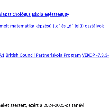
olapszichológus
Iskola egészségügy
melt matematika képzésű („c” és „d” jelű) osztályok
A1
British Council Partneriskola Program
VEKOP -7.3.3-
eket szerzett, ezért a 2024-2025-ös tanévi