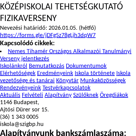
KÖZÉPISKOLAI TEHETSÉGKUTATÓ
FIZIKAVERSENY
Nevezési határidő: 2026.01.05. (hétfő)
https://forms.gle/jDFg5z78gLjh3dqW7
Kapcsolódó cikkek:
Nemes Tihamér Országos Alkalmazói Tanulmányi
Verseny jelentkezés
Iskolánkról
Bemutatkozás
Dokumentumok
Elérhetőségek
Eredményeink
Iskola története
Iskola
vezetősége és tanárai
Könyvtár
Munkaközösségek
Rendezvényeink
Testvérkapcsolatok
Aktuális
Felvételi
Alapítvány
Szülőknek
Öregdiákok
1146 Budapest,
Ajtósi Dürer sor 15.
(36) 1 343 0005
iskola@szigbp.hu
Alapítványunk bankszámlaszáma: