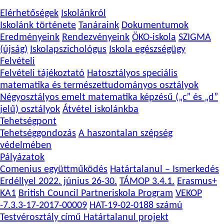
Elérhetőségek
Iskolánkról
Iskolánk története
Tanáraink
Dokumentumok
Eredményeink
Rendezvényeink
ÖKO-iskola
SZIGMA
(újság)
Iskolapszichológus
Iskola egészségügy
Felvételi
Felvételi tájékoztató
Hatosztályos speciális
matematika és természettudományos osztályok
Négyosztályos emelt matematika képzésű („c” és „d”
jelű) osztályok
Átvétel iskolánkba
Tehetségpont
Tehetséggondozás
A haszontalan szépség
védelmében
Pályázatok
Comenius együttműködés
Határtalanul – Ismerkedés
Erdéllyel 2022. június 26-30.
TÁMOP 3.4.1.
Erasmus+
KA1
British Council Partneriskola Program
VEKOP
-7.3.3-17-2017-00009
HAT-19-02-0188 számú
Testvérosztály című Határtalanul projekt