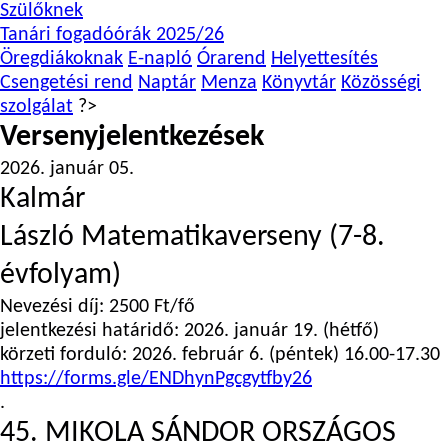
Szülőknek
Tanári fogadóórák 2025/26
Öregdiákoknak
E-napló
Órarend
Helyettesítés
Csengetési rend
Naptár
Menza
Könyvtár
Közösségi
szolgálat
?>
Versenyjelentkezések
2026. január 05.
Kalmár
László Matematikaverseny (7-8.
évfolyam)
Nevezési díj: 2500 Ft/fő
jelentkezési határidő: 2026.
január 19.
(hétfő)
körzeti forduló: 2026. február 6. (péntek) 16.00-17.30
https://forms.gle/ENDhynPgcgytfby26
.
45. MIKOLA SÁNDOR ORSZÁGOS