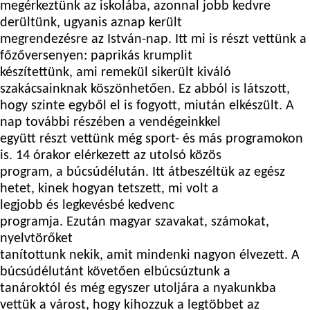
megérkeztünk az iskolába, azonnal jobb kedvre
derültünk, ugyanis aznap került
megrendezésre az István-nap. Itt mi is részt vettünk a
főzőversenyen: paprikás krumplit
készítettünk, ami remekül sikerült kiváló
szakácsainknak köszönhetően. Ez abból is látszott,
hogy szinte egyből el is fogyott, miután elkészült. A
nap további részében a vendégeinkkel
együtt részt vettünk még sport- és más programokon
is. 14 órakor elérkezett az utolsó közös
program, a búcsúdélután. Itt átbeszéltük az egész
hetet, kinek hogyan tetszett, mi volt a
legjobb és legkevésbé kedvenc
programja. Ezután magyar szavakat, számokat,
nyelvtörőket
tanítottunk nekik, amit mindenki nagyon élvezett. A
búcsúdélutánt követően elbúcsúztunk a
tanároktól és még egyszer utoljára a nyakunkba
vettük a várost, hogy kihozzuk a legtöbbet az