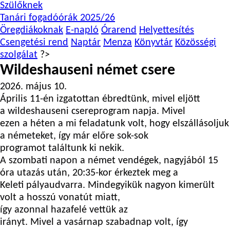
Szülőknek
Tanári fogadóórák 2025/26
Öregdiákoknak
E-napló
Órarend
Helyettesítés
Csengetési rend
Naptár
Menza
Könyvtár
Közösségi
szolgálat
?>
Wildeshauseni német csere
2026. május 10.
Április 11-én izgatottan ébredtünk, mivel eljött
a wildeshauseni csereprogram napja. Mivel
ezen a héten a mi feladatunk volt, hogy elszállásoljuk
a németeket, így már előre sok-sok
programot találtunk ki nekik.
A szombati napon a német vendégek, nagyjából 15
óra utazás után, 20:35-kor érkeztek meg a
Keleti pályaudvarra. Mindegyikük nagyon kimerült
volt a hosszú vonatút miatt,
így azonnal hazafelé vettük az
irányt. Mivel a vasárnap szabadnap volt, így