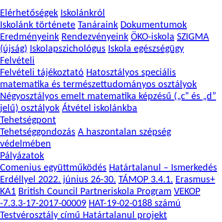
Elérhetőségek
Iskolánkról
Iskolánk története
Tanáraink
Dokumentumok
Eredményeink
Rendezvényeink
ÖKO-iskola
SZIGMA
(újság)
Iskolapszichológus
Iskola egészségügy
Felvételi
Felvételi tájékoztató
Hatosztályos speciális
matematika és természettudományos osztályok
Négyosztályos emelt matematika képzésű („c” és „d”
jelű) osztályok
Átvétel iskolánkba
Tehetségpont
Tehetséggondozás
A haszontalan szépség
védelmében
Pályázatok
Comenius együttműködés
Határtalanul – Ismerkedés
Erdéllyel 2022. június 26-30.
TÁMOP 3.4.1.
Erasmus+
KA1
British Council Partneriskola Program
VEKOP
-7.3.3-17-2017-00009
HAT-19-02-0188 számú
Testvérosztály című Határtalanul projekt