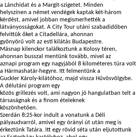
a Lánchidat és a Margit-szigetet. Minden
helyszínen a német vendégek kaptak két-három
kérdést, amivel jobban megismerhették a
látványosságokat. A City Tour utáni szabadidőben
felvittük őket a Citadellára, ahonnan
gyönyörű volt az esti kilátás Budapestre.
Másnap kilenckor találkoztunk a Kolosy téren,
ahonnan busszal mentünk tovább, mivel az
aznapi program egy nagyjából 8 kilométeres túra volt
a Hármashatár-hegyre. Itt felmentünk a
Guckler Károly-kilátóhoz, majd vissza Hűvösvölgybe.
A délutáni program egy
közös grillezés volt, ami nagyon jó hangulatban telt a
társaságnak és a finom ételeknek
köszönhetően.
Szerdán 8:25-kor indult a vonatunk a Déli
pályaudvarról, amivel egy órányi út után meg is
érkeztünk Tatára. Itt egy rövid séta után eljutottunk