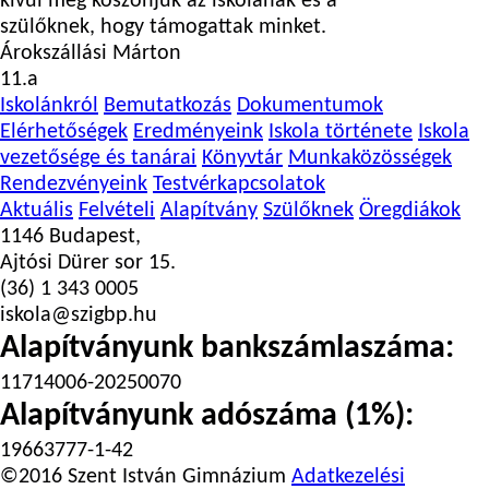
kívül még köszönjük az iskolának és a
szülőknek, hogy támogattak minket.
Árokszállási Márton
11.a
Iskolánkról
Bemutatkozás
Dokumentumok
Elérhetőségek
Eredményeink
Iskola története
Iskola
vezetősége és tanárai
Könyvtár
Munkaközösségek
Rendezvényeink
Testvérkapcsolatok
Aktuális
Felvételi
Alapítvány
Szülőknek
Öregdiákok
1146 Budapest,
Ajtósi Dürer sor 15.
(36) 1 343 0005
iskola@szigbp.hu
Alapítványunk bankszámlaszáma:
11714006-20250070
Alapítványunk adószáma (1%):
19663777-1-42
©2016 Szent István Gimnázium
Adatkezelési