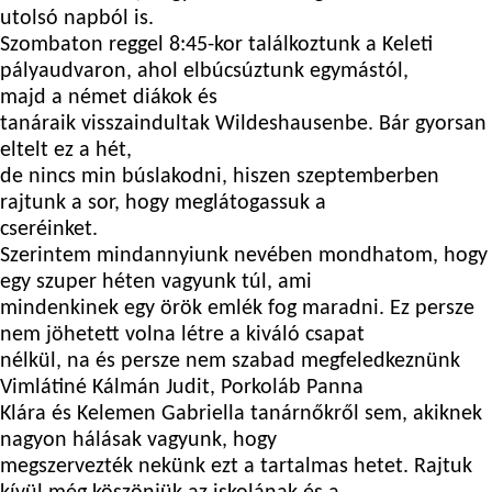
utolsó napból is.
Szombaton reggel 8:45-kor találkoztunk a Keleti
pályaudvaron, ahol elbúcsúztunk egymástól,
majd a német diákok és
tanáraik visszaindultak Wildeshausenbe. Bár gyorsan
eltelt ez a hét,
de nincs min búslakodni, hiszen szeptemberben
rajtunk a sor, hogy meglátogassuk a
cseréinket.
Szerintem mindannyiunk nevében mondhatom, hogy
egy szuper héten vagyunk túl, ami
mindenkinek egy örök emlék fog maradni. Ez persze
nem jöhetett volna létre a kiváló csapat
nélkül, na és persze nem szabad megfeledkeznünk
Vimlátiné Kálmán Judit, Porkoláb Panna
Klára és Kelemen Gabriella tanárnőkről sem, akiknek
nagyon hálásak vagyunk, hogy
megszervezték nekünk ezt a tartalmas hetet. Rajtuk