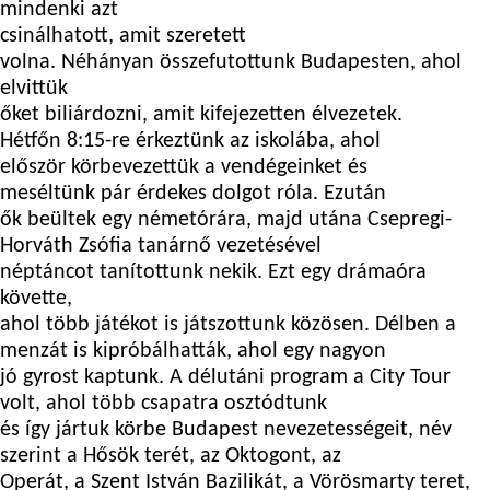
mindenki azt
csinálhatott, amit szeretett
volna. Néhányan összefutottunk Budapesten, ahol
elvittük
őket biliárdozni, amit kifejezetten élvezetek.
Hétfőn 8:15-re érkeztünk az iskolába, ahol
először körbevezettük a vendégeinket és
meséltünk pár érdekes dolgot róla. Ezután
ők beültek egy németórára, majd utána Csepregi-
Horváth Zsófia tanárnő vezetésével
néptáncot tanítottunk nekik. Ezt egy drámaóra
követte,
ahol több játékot is játszottunk közösen. Délben a
menzát is kipróbálhatták, ahol egy nagyon
jó gyrost kaptunk. A délutáni program a City Tour
volt, ahol több csapatra osztódtunk
és így jártuk körbe Budapest nevezetességeit, név
szerint a Hősök terét, az Oktogont, az
Operát, a Szent István Bazilikát, a Vörösmarty teret,