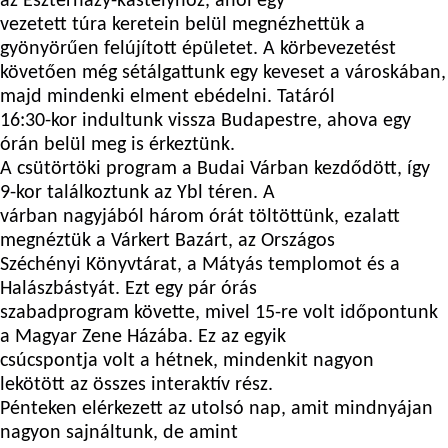
az Eszterházy-kastélyhoz, ahol egy
vezetett túra keretein belül megnézhettük a
gyönyörűen felújított épületet. A körbevezetést
követően még sétálgattunk egy keveset a városkában,
majd mindenki elment ebédelni. Tatáról
16:30-kor indultunk vissza Budapestre, ahova egy
órán belül meg is érkeztünk.
A csütörtöki program a Budai Várban kezdődött, így
9-kor találkoztunk az Ybl téren. A
várban nagyjából három órát töltöttünk, ezalatt
megnéztük a Várkert Bazárt, az Országos
Széchényi Könyvtárat, a Mátyás templomot és a
Halászbástyát. Ezt egy pár órás
szabadprogram követte, mivel 15-re volt időpontunk
a Magyar Zene Házába. Ez az egyik
csúcspontja volt a hétnek, mindenkit nagyon
lekötött az összes interaktív rész.
Pénteken elérkezett az utolsó nap, amit mindnyájan
nagyon sajnáltunk, de amint