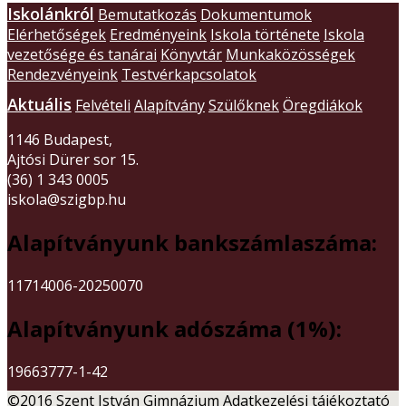
Iskolánkról
Bemutatkozás
Dokumentumok
Elérhetőségek
Eredményeink
Iskola története
Iskola
vezetősége és tanárai
Könyvtár
Munkaközösségek
Rendezvényeink
Testvérkapcsolatok
Aktuális
Felvételi
Alapítvány
Szülőknek
Öregdiákok
1146 Budapest,
Ajtósi Dürer sor 15.
(36) 1 343 0005
iskola@szigbp.hu
Alapítványunk bankszámlaszáma:
11714006-20250070
Alapítványunk adószáma (1%):
19663777-1-42
©2016 Szent István Gimnázium
Adatkezelési tájékoztató