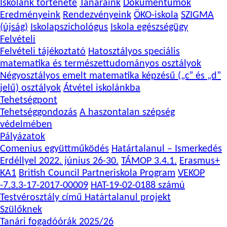
Iskolánk története
Tanáraink
Dokumentumok
Eredményeink
Rendezvényeink
ÖKO-iskola
SZIGMA
(újság)
Iskolapszichológus
Iskola egészségügy
Felvételi
Felvételi tájékoztató
Hatosztályos speciális
matematika és természettudományos osztályok
Négyosztályos emelt matematika képzésű („c” és „d”
jelű) osztályok
Átvétel iskolánkba
Tehetségpont
Tehetséggondozás
A haszontalan szépség
védelmében
Pályázatok
Comenius együttműködés
Határtalanul – Ismerkedés
Erdéllyel 2022. június 26-30.
TÁMOP 3.4.1.
Erasmus+
KA1
British Council Partneriskola Program
VEKOP
-7.3.3-17-2017-00009
HAT-19-02-0188 számú
Testvérosztály című Határtalanul projekt
Szülőknek
Tanári fogadóórák 2025/26