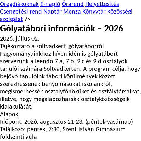
Öregdiákoknak
E-napló
Órarend
Helyettesítés
Csengetési rend
Naptár
Menza
Könyvtár
Közösségi
szolgálat
?>
Gólyatábori információk – 2026
2026. július 02.
Tájékoztató a soltvadkerti gólyatáborról
Hagyományainkhoz híven idén is gólyatábort
szervezünk a leendő 7.a, 7.b, 9.c és 9.d osztályok
tanulói számára Soltvadkerten. A program célja, hogy
bejövő tanulóink tábori körülmények között
szerezhessenek benyomásokat iskolánkról,
megismerhessék osztályfőnöküket és osztálytársaikat,
illetve, hogy megalapozhassák osztályközösségeik
kialakulását.
Alapok
Időpont: 2026. augusztus 21-23. (péntek-vasárnap)
Találkozó: péntek, 7:30, Szent István Gimnázium
földszinti aula