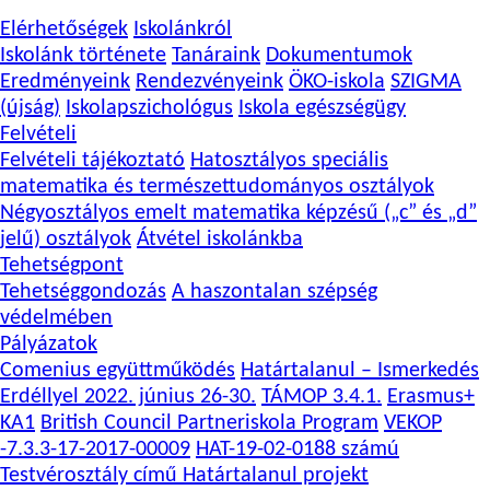
Elérhetőségek
Iskolánkról
Iskolánk története
Tanáraink
Dokumentumok
Eredményeink
Rendezvényeink
ÖKO-iskola
SZIGMA
(újság)
Iskolapszichológus
Iskola egészségügy
Felvételi
Felvételi tájékoztató
Hatosztályos speciális
matematika és természettudományos osztályok
Négyosztályos emelt matematika képzésű („c” és „d”
jelű) osztályok
Átvétel iskolánkba
Tehetségpont
Tehetséggondozás
A haszontalan szépség
védelmében
Pályázatok
Comenius együttműködés
Határtalanul – Ismerkedés
Erdéllyel 2022. június 26-30.
TÁMOP 3.4.1.
Erasmus+
KA1
British Council Partneriskola Program
VEKOP
-7.3.3-17-2017-00009
HAT-19-02-0188 számú
Testvérosztály című Határtalanul projekt