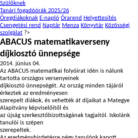
Szülőknek
Tanári fogadóórák 2025/26
Öregdiákoknak
E-napló
Órarend
Helyettesítés
Csengetési rend
Naptár
Menza
Könyvtár
Közösségi
szolgálat
?>
ABACUS matematikaverseny
díjkiosztó ünnepsége
2014. június 04.
Az ABACUS matematikai folyóirat idén is nálunk
tartotta országos versenyeinek
díjkiosztó ünnepségét. Az ország minden tájáról
érkeztek az eredményesen
szerepelt diákok, és vehették át díjaikat a Mategye
Alapítvány képviselőitől és
az újság szerkesztőbizottságának tagjaitól. Iskolánk
tanulói is szépen
szerepeltek.
Az eredményhirdetésre négy tanulónk kapott