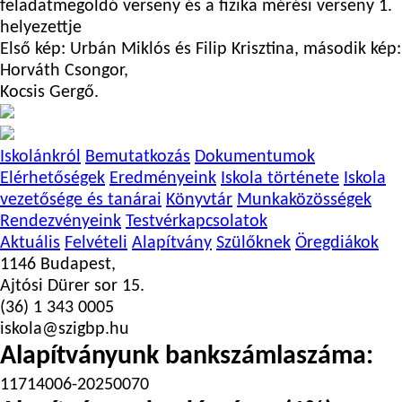
feladatmegoldó verseny és a fizika mérési verseny 1.
helyezettje
Első kép: Urbán Miklós és Filip Krisztina, második kép:
Horváth Csongor,
Kocsis Gergő.
Iskolánkról
Bemutatkozás
Dokumentumok
Elérhetőségek
Eredményeink
Iskola története
Iskola
vezetősége és tanárai
Könyvtár
Munkaközösségek
Rendezvényeink
Testvérkapcsolatok
Aktuális
Felvételi
Alapítvány
Szülőknek
Öregdiákok
1146 Budapest,
Ajtósi Dürer sor 15.
(36) 1 343 0005
iskola@szigbp.hu
Alapítványunk bankszámlaszáma:
11714006-20250070