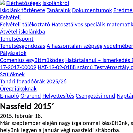
Elérhetőségek
Iskolánkról
Iskolánk története
Tanáraink
Dokumentumok
Eredmé
Felvételi
Felvételi tájékoztató
Hatosztályos speciális matemati
Átvétel iskolánkba
Tehetségpont
Tehetséggondozás
A haszontalan szépség védelmébe
Pályázatok
Comenius együttműködés
Határtalanul – Ismerkedés E
17-2017-00009
HAT-19-02-0188 számú Testvérosztály c
Szülőknek
Tanári fogadóórák 2025/26
Öregdiákoknak
E-napló
Órarend
Helyettesítés
Csengetési rend
Naptá
Nassfeld 2015′
2015. február 18.
Már szeptember elején nagy izgalommal készültünk, s
helyünk legyen a január végi nassfeldi sítáborba.