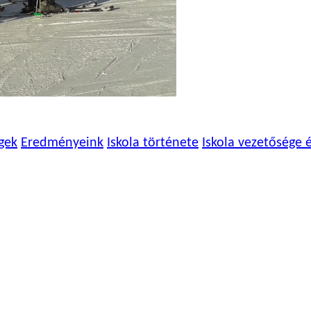
gek
Eredményeink
Iskola története
Iskola vezetősége 