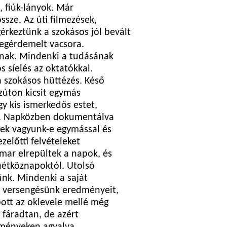
, fiúk-lányok. Már
ssze. Az úti filmezések,
keztünk a szokásos jól bevált
megérdemelt vacsora.
pnak. Mindenki a tudásának
s síelés az oktatókkal.
 szokásos hüttézés. Késő
szúton kicsit egymás
gy kis ismerkedős estet,
ni. Napközben dokumentálva
ttek vagyunk-e egymással és
zelőtti felvételeket
mar elrepültek a napok, és
 hétköznapoktól. Utolsó
ünk. Mindenki a saját
es versengésünk eredményeit,
pott az oklevele mellé még
 fáradtan, de azért