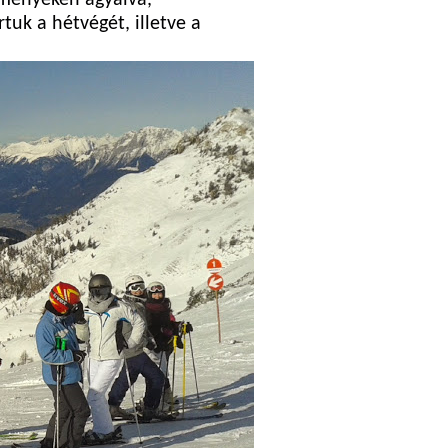
lményeken agyalva,
tuk a hétvégét, illetve a