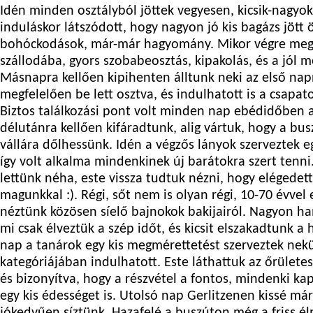
Idén minden osztályból jöttek vegyesen, kicsik-nagyok
induláskor látszódott, hogy nagyon jó kis bagázs jött ö
bohóckodások, már-már hagyomány. Mikor végre megér
szállodába, gyors szobabeosztás, kipakolás, és a jól 
Másnapra kellően kipihenten álltunk neki az első na
megfelelően be lett osztva, és indulhatott is a csapato
Biztos találkozási pont volt minden nap ebédidőben a
délutánra kellően kifáradtunk, alig vártuk, hogy a bu
vállára dőlhessünk. Idén a végzős lányok szerveztek e
így volt alkalma mindenkinek új barátokra szert ten
lettünk néha, este vissza tudtuk nézni, hogy elégede
magunkkal :). Régi, sőt nem is olyan régi, 10-70 évvel e
néztünk közösen síelő bajnokok bakijairól. Nagyon ha
mi csak élveztük a szép időt, és kicsit elszakadtunk a
nap a tanárok egy kis megmérettetést szerveztek nek
kategóriájában indulhatott. Este láthattuk az őrület
és bizonyítva, hogy a részvétel a fontos, mindenki ka
egy kis édességet is. Utolsó nap Gerlitzenen kissé már