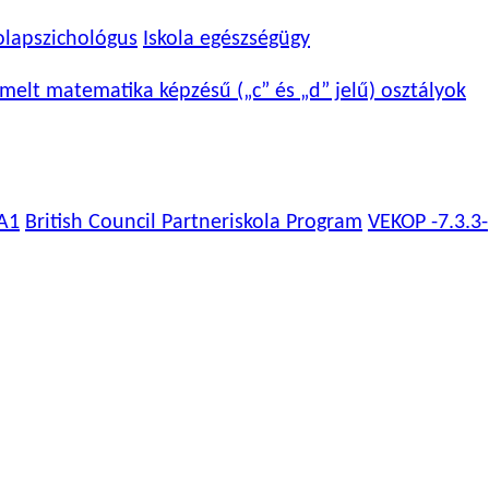
olapszichológus
Iskola egészségügy
melt matematika képzésű („c” és „d” jelű) osztályok
A1
British Council Partneriskola Program
VEKOP -7.3.3-