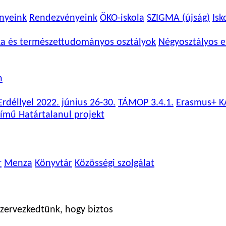
nyeink
Rendezvényeink
ÖKO-iskola
SZIGMA (újság)
Isk
ka és természettudományos osztályok
Négyosztályos e
n
rdéllyel 2022. június 26-30.
TÁMOP 3.4.1.
Erasmus+ K
ímű Határtalanul projekt
r
Menza
Könyvtár
Közösségi szolgálat
zervezkedtünk, hogy biztos