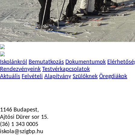
Iskolánkról
Bemutatkozás
Dokumentumok
Elérhetősé
Rendezvényeink
Testvérkapcsolatok
Aktuális
Felvételi
Alapítvány
Szülőknek
Öregdiákok
1146 Budapest,
Ajtósi Dürer sor 15.
(36) 1 343 0005
iskola@szigbp.hu