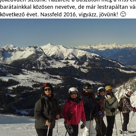
jókedvűen síztünk. Hazafelé a buszúton még a friss é
barátainkkal közösen nevetve, de már lestrapáltan vár
következő évet. Nassfeld 2016, vigyázz, jövünk! 🙂