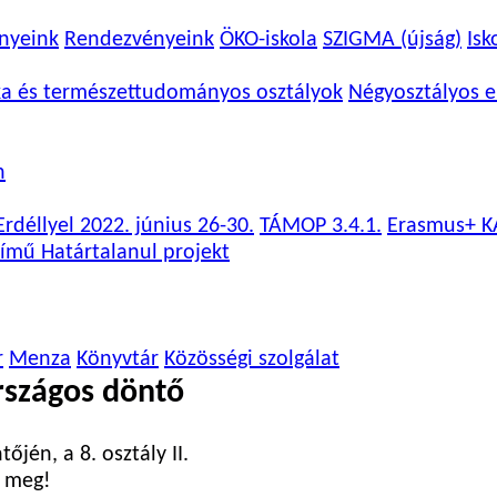
nyeink
Rendezvényeink
ÖKO-iskola
SZIGMA (újság)
Isk
ka és természettudományos osztályok
Négyosztályos e
n
rdéllyel 2022. június 26-30.
TÁMOP 3.4.1.
Erasmus+ K
ímű Határtalanul projekt
r
Menza
Könyvtár
Közösségi szolgálat
rszágos döntő
jén, a 8. osztály II.
e meg!