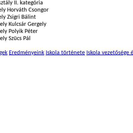
sztály II. kategória
ely Horváth Csongor
ely Zsigri Bálint
ely Kulcsár Gergely
ely Polyik Péter
ely Szücs Pál
gek
Eredményeink
Iskola története
Iskola vezetősége 