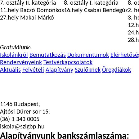
7. osztály II. kategória
8. osztály I. kategória
8. o
11.hely Baczó Domonkos
16.hely Csabai Bendegúz
2. h
27.hely Makai Márkó
3. h
12.h
24.h
28.h
Gratulálunk!
Iskolánkról
Bemutatkozás
Dokumentumok
Elérhetősé
Rendezvényeink
Testvérkapcsolatok
Aktuális
Felvételi
Alapítvány
Szülőknek
Öregdiákok
1146 Budapest,
Ajtósi Dürer sor 15.
(36) 1 343 0005
iskola@szigbp.hu
Alapítványunk bankszámlaszáma: