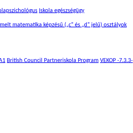
olapszichológus
Iskola egészségügy
melt matematika képzésű („c” és „d” jelű) osztályok
A1
British Council Partneriskola Program
VEKOP -7.3.3-