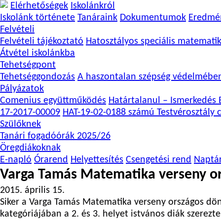
Elérhetőségek
Iskolánkról
Iskolánk története
Tanáraink
Dokumentumok
Eredmé
Felvételi
Felvételi tájékoztató
Hatosztályos speciális matemati
Átvétel iskolánkba
Tehetségpont
Tehetséggondozás
A haszontalan szépség védelmébe
Pályázatok
Comenius együttműködés
Határtalanul – Ismerkedés E
17-2017-00009
HAT-19-02-0188 számú Testvérosztály c
Szülőknek
Tanári fogadóórák 2025/26
Öregdiákoknak
E-napló
Órarend
Helyettesítés
Csengetési rend
Naptá
Varga Tamás Matematika verseny o
2015. április 15.
Siker a Varga Tamás Matematika verseny országos döntő
kategóriájában a 2. és 3. helyet istvános diák szerezt