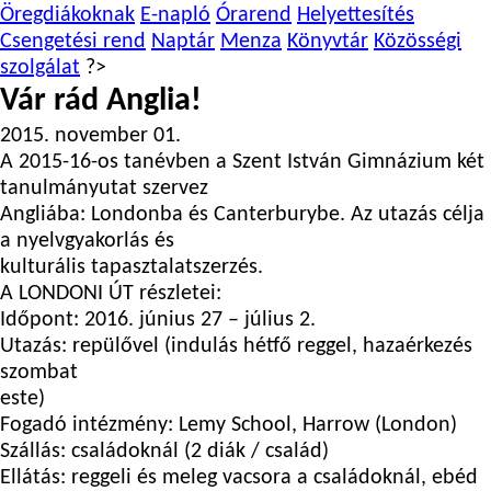
Öregdiákoknak
E-napló
Órarend
Helyettesítés
Csengetési rend
Naptár
Menza
Könyvtár
Közösségi
szolgálat
?>
Vár rád Anglia!
2015. november 01.
A 2015-16-os tanévben a Szent István Gimnázium két
tanulmányutat szervez
Angliába: Londonba és Canterburybe. Az utazás célja
a nyelvgyakorlás és
kulturális tapasztalatszerzés.
A LONDONI ÚT részletei:
Időpont: 2016. június 27 – július 2.
Utazás: repülővel (indulás hétfő reggel, hazaérkezés
szombat
este)
Fogadó intézmény: Lemy School, Harrow (London)
Szállás: családoknál (2 diák / család)
Ellátás: reggeli és meleg vacsora a családoknál, ebéd