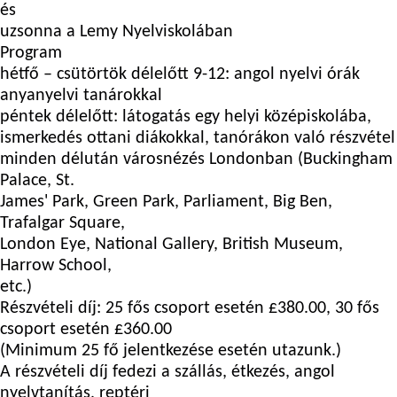
és
uzsonna a Lemy Nyelviskolában
Program
hétfő – csütörtök délelőtt 9-12: angol nyelvi órák
anyanyelvi tanárokkal
péntek délelőtt: látogatás egy helyi középiskolába,
ismerkedés ottani diákokkal, tanórákon való részvétel
minden délután városnézés Londonban (Buckingham
Palace, St.
James' Park, Green Park, Parliament, Big Ben,
Trafalgar Square,
London Eye, National Gallery, British Museum,
Harrow School,
etc.)
Részvételi díj:
25 fős csoport esetén £380.00, 30 fős
csoport esetén £360.00
(Minimum 25 fő jelentkezése esetén utazunk.)
A részvételi díj fedezi a szállás, étkezés, angol
nyelvtanítás, reptéri