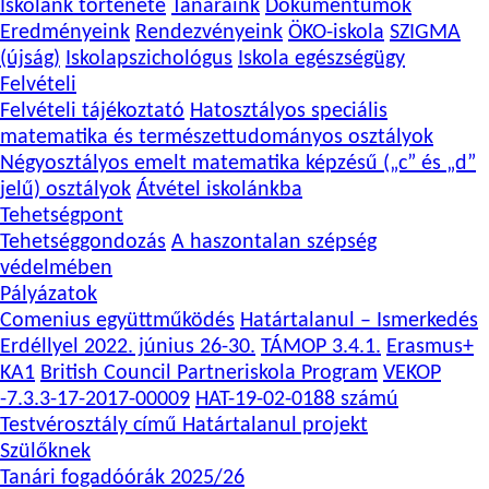
Iskolánk története
Tanáraink
Dokumentumok
Eredményeink
Rendezvényeink
ÖKO-iskola
SZIGMA
(újság)
Iskolapszichológus
Iskola egészségügy
Felvételi
Felvételi tájékoztató
Hatosztályos speciális
matematika és természettudományos osztályok
Négyosztályos emelt matematika képzésű („c” és „d”
jelű) osztályok
Átvétel iskolánkba
Tehetségpont
Tehetséggondozás
A haszontalan szépség
védelmében
Pályázatok
Comenius együttműködés
Határtalanul – Ismerkedés
Erdéllyel 2022. június 26-30.
TÁMOP 3.4.1.
Erasmus+
KA1
British Council Partneriskola Program
VEKOP
-7.3.3-17-2017-00009
HAT-19-02-0188 számú
Testvérosztály című Határtalanul projekt
Szülőknek
Tanári fogadóórák 2025/26