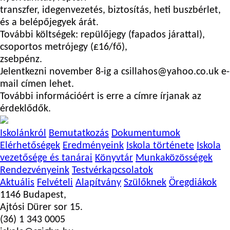
transzfer, idegenvezetés, biztosítás, heti buszbérlet,
és a belépőjegyek árát.
További költségek: repülőjegy (fapados járattal),
csoportos metrójegy (£16/fő),
zsebpénz.
Jelentkezni november 8-ig a csillahos@yahoo.co.uk e-
mail címen lehet.
További információért is erre a címre írjanak az
érdeklődők.
Iskolánkról
Bemutatkozás
Dokumentumok
Elérhetőségek
Eredményeink
Iskola története
Iskola
vezetősége és tanárai
Könyvtár
Munkaközösségek
Rendezvényeink
Testvérkapcsolatok
Aktuális
Felvételi
Alapítvány
Szülőknek
Öregdiákok
1146 Budapest,
Ajtósi Dürer sor 15.
(36) 1 343 0005