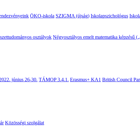
endezvényeink
ÖKO-iskola
SZIGMA (újság)
Iskolapszichológus
Iskol
mészettudományos osztályok
Négyosztályos emelt matematika képzésű („c
2022. június 26-30.
TÁMOP 3.4.1.
Erasmus+ KA1
British Council Pa
ár
Közösségi szolgálat