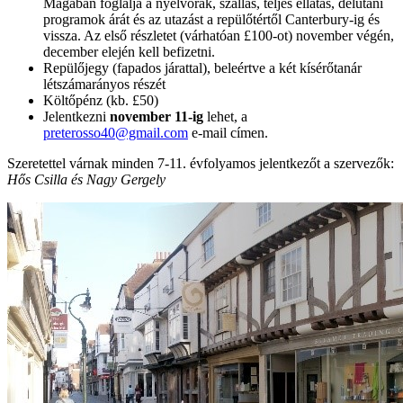
Magában foglalja a nyelvórák, szállás, teljes ellátás, délutáni
programok árát és az utazást a repülőtértől Canterbury-ig és
vissza. Az első részletet (várhatóan £100-ot) november végén,
december elején kell befizetni.
Repülőjegy (fapados járattal), beleértve a két kísérőtanár
létszámarányos részét
Költőpénz (kb. £50)
Jelentkezni
november 11-ig
lehet, a
preterosso40@gmail.com
e-mail címen.
Szeretettel várnak minden 7-11. évfolyamos jelentkezőt a szervezők:
Hős Csilla és Nagy Gergely