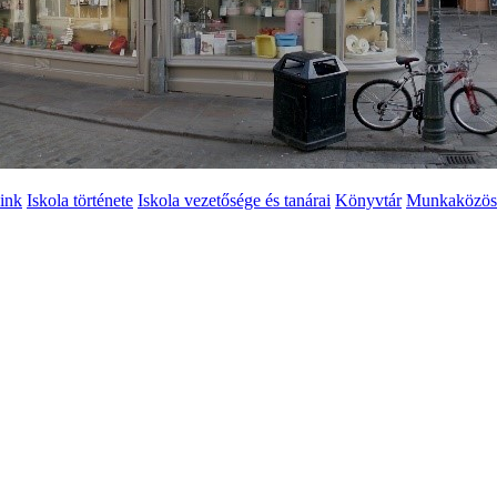
ink
Iskola története
Iskola vezetősége és tanárai
Könyvtár
Munkaközös