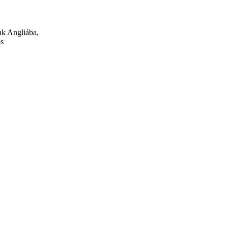
nk Angliába,
os