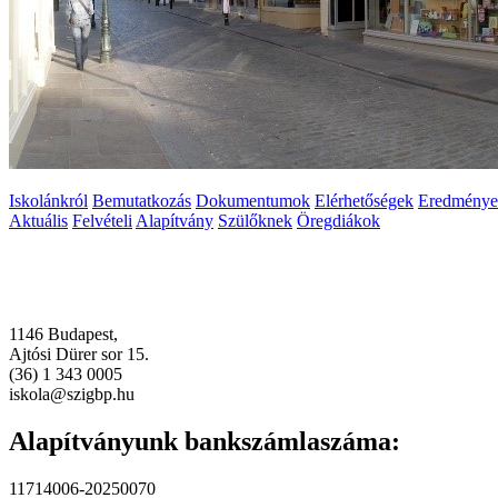
Iskolánkról
Bemutatkozás
Dokumentumok
Elérhetőségek
Eredménye
Aktuális
Felvételi
Alapítvány
Szülőknek
Öregdiákok
1146 Budapest,
Ajtósi Dürer sor 15.
(36) 1 343 0005
iskola@szigbp.hu
Alapítványunk bankszámlaszáma:
11714006-20250070