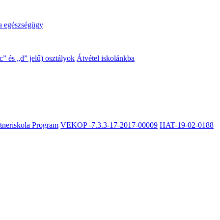
a egészségügy
” és „d” jelű) osztályok
Átvétel iskolánkba
rtneriskola Program
VEKOP -7.3.3-17-2017-00009
HAT-19-02-0188