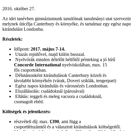
2016. október 27.
Az idei tanévben gimnáziumunk tanulóinak tanulmányi utat szervezü
melynek úticélja Canterbury és környéke, és tartalmaz egy egész nap
kirándulást Londonba.
Részletek:
Időpont:
2017. május 7-14.
Utazás repülővel, majd külön busszal.
Nyelvórák minden délelőtt hétfőtől pénteking a jó hírű
Concorde International
nyelviskolában, max. 15
fős csoportokban.
Délutánonként kirándulások Canterbury közeli és
távolabbi környékén (várak, Doveri sziklák, tengerpart)
Egész napos kirándulás és városnézés Londonban.
Elszállásolás: családoknál (párosával)
Ellátás: reggeli és meleg vacsora a családoknál,
csomagolt ebéd.
Költségek és jelentkezés:
részvételi díj: max.
£390
, ami függ a
csoportlétszámtól és a választott kirándulások költségeitől.