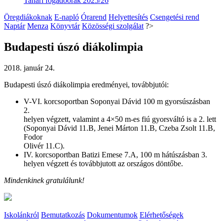
Tanári fogadóórák 2025/26
Öregdiákoknak
E-napló
Órarend
Helyettesítés
Csengetési rend
Naptár
Menza
Könyvtár
Közösségi szolgálat
?>
Budapesti úszó diákolimpia
2018. január 24.
Budapesti úszó diákolimpia eredményei, továbbjutói:
V-VI. korcsoportban Soponyai Dávid 100 m gyorsúszásban
2.
helyen végzett, valamint a 4×50 m-es fiú gyorsváltó is a 2. lett
(Soponyai Dávid 11.B, Jenei Márton 11.B, Czeba Zsolt 11.B,
Fodor
Olivér 11.C).
IV. korcsoportban Batizi Emese 7.A, 100 m hátúszásban 3.
helyen végzett és továbbjutott az országos döntőbe.
Mindenkinek gratulálunk!
Iskolánkról
Bemutatkozás
Dokumentumok
Elérhetőségek