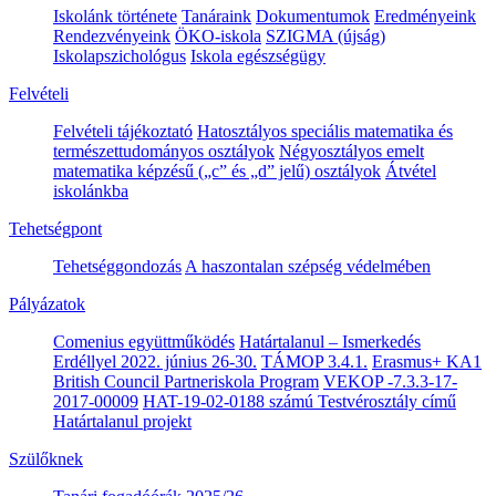
Iskolánk története
Tanáraink
Dokumentumok
Eredményeink
Rendezvényeink
ÖKO-iskola
SZIGMA (újság)
Iskolapszichológus
Iskola egészségügy
Felvételi
Felvételi tájékoztató
Hatosztályos speciális matematika és
természettudományos osztályok
Négyosztályos emelt
matematika képzésű („c” és „d” jelű) osztályok
Átvétel
iskolánkba
Tehetségpont
Tehetséggondozás
A haszontalan szépség védelmében
Pályázatok
Comenius együttműködés
Határtalanul – Ismerkedés
Erdéllyel 2022. június 26-30.
TÁMOP 3.4.1.
Erasmus+ KA1
British Council Partneriskola Program
VEKOP -7.3.3-17-
2017-00009
HAT-19-02-0188 számú Testvérosztály című
Határtalanul projekt
Szülőknek