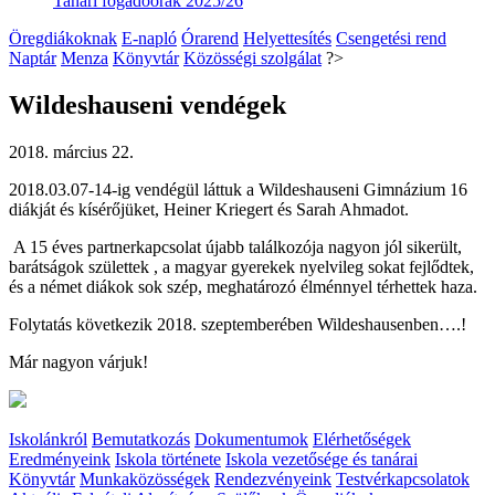
Tanári fogadóórák 2025/26
Öregdiákoknak
E-napló
Órarend
Helyettesítés
Csengetési rend
Naptár
Menza
Könyvtár
Közösségi szolgálat
?>
Wildeshauseni vendégek
2018. március 22.
2018.03.07-14-ig vendégül láttuk a Wildeshauseni Gimnázium 16
diákját és kísérőjüket, Heiner Kriegert és Sarah Ahmadot.
A 15 éves partnerkapcsolat újabb találkozója nagyon jól sikerült,
barátságok születtek , a magyar gyerekek nyelvileg sokat fejlődtek,
és a német diákok sok szép, meghatározó élménnyel térhettek haza.
Folytatás következik 2018. szeptemberében Wildeshausenben….!
Már nagyon várjuk!
Iskolánkról
Bemutatkozás
Dokumentumok
Elérhetőségek
Eredményeink
Iskola története
Iskola vezetősége és tanárai
Könyvtár
Munkaközösségek
Rendezvényeink
Testvérkapcsolatok