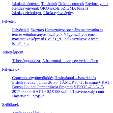
Iskolánk története
Tanáraink
Dokumentumok
Eredményeink
Rendezvényeink
ÖKO-iskola
SZIGMA (újság)
Iskolapszichológus
Iskola egészségügy
Felvételi
Felvételi tájékoztató
Hatosztályos speciális matematika és
természettudományos osztályok
Négyosztályos emelt
matematika képzésű („c” és „d” jelű) osztályok
Átvétel
iskolánkba
Tehetségpont
Tehetséggondozás
A haszontalan szépség védelmében
Pályázatok
Comenius együttműködés
Határtalanul – Ismerkedés
Erdéllyel 2022. június 26-30.
TÁMOP 3.4.1.
Erasmus+ KA1
British Council Partneriskola Program
VEKOP -7.3.3-17-
2017-00009
HAT-19-02-0188 számú Testvérosztály című
Határtalanul projekt
Szülőknek