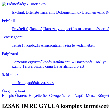
Elérhetőségek
Iskolánkról
Iskolánk története
Tanáraink
Dokumentumok
Eredményeink
R
Felvételi
Felvételi tájékoztató
Hatosztályos speciális matematika és ter
Tehetségpont
Tehetséggondozás
A haszontalan szépség védelmében
Pályázatok
Comenius együttműködés
Határtalanul – Ismerkedés Erdéllyel 
számú Testvérosztály című Határtalanul projekt
Szülőknek
Tanári fogadóórák 2025/26
Öregdiákoknak
E-napló
Órarend
Helyettesítés
Csengetési rend
Naptár
Menza
Könyvt
IZSÁK IMRE GYULA komplex természett