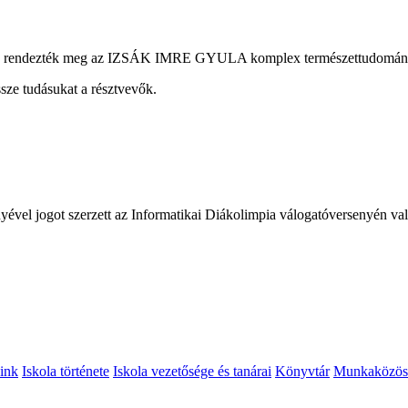
ban rendezték meg az IZSÁK IMRE GYULA komplex természettudományi
sze tudásukat a résztvevők.
ével jogot szerzett az Informatikai Diákolimpia válogatóversenyén való
ink
Iskola története
Iskola vezetősége és tanárai
Könyvtár
Munkaközös