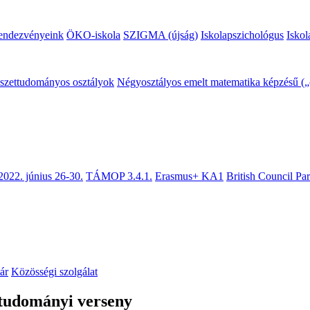
endezvényeink
ÖKO-iskola
SZIGMA (újság)
Iskolapszichológus
Iskol
mészettudományos osztályok
Négyosztályos emelt matematika képzésű („c
2022. június 26-30.
TÁMOP 3.4.1.
Erasmus+ KA1
British Council Pa
ár
Közösségi szolgálat
udományi verseny