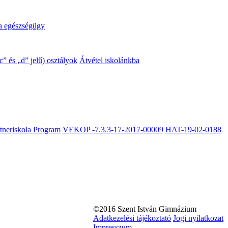
a egészségügy
” és „d” jelű) osztályok
Átvétel iskolánkba
rtneriskola Program
VEKOP -7.3.3-17-2017-00009
HAT-19-02-0188
©2016 Szent István Gimnázium
Adatkezelési tájékoztató
Jogi nyilatkozat
Impresszum