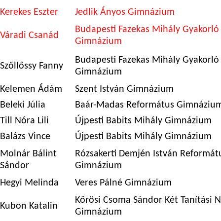
Kerekes Eszter
Jedlik Ányos Gimnázium
Budapesti Fazekas Mihály Gyakorló 
Váradi Csanád
Gimnázium
Budapesti Fazekas Mihály Gyakorló 
Szőllőssy Fanny
Gimnázium
Kelemen Ádám
Szent István Gimnázium
Beleki Júlia
Baár-Madas Református Gimnáziu
Till Nóra Lili
Újpesti Babits Mihály Gimnázium
Balázs Vince
Újpesti Babits Mihály Gimnázium
Molnár Bálint
Rózsakerti Demjén István Reformátu
Sándor
Gimnázium
Hegyi Melinda
Veres Pálné Gimnázium
Kőrösi Csoma Sándor Két Tanítási N
Kubon Katalin
Gimnázium