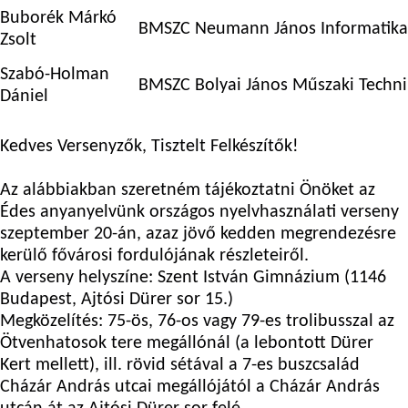
Buborék Márkó
BMSZC Neumann János Informatika
Zsolt
Szabó-Holman
BMSZC Bolyai János Műszaki Techn
Dániel
Kedves Versenyzők, Tisztelt Felkészítők!
Az alábbiakban szeretném tájékoztatni Önöket az
Édes anyanyelvünk országos nyelvhasználati verseny
szeptember 20-án, azaz jövő kedden megrendezésre
kerülő fővárosi fordulójának részleteiről.
A verseny helyszíne
: Szent István Gimnázium (1146
Budapest, Ajtósi Dürer sor 15.)
Megközelítés
: 75-ös, 76-os vagy 79-es trolibusszal az
Ötvenhatosok tere
megállónál (a lebontott Dürer
Kert mellett), ill. rövid sétával a 7-es buszcsalád
Cházár András utca
i megállójától a Cházár András