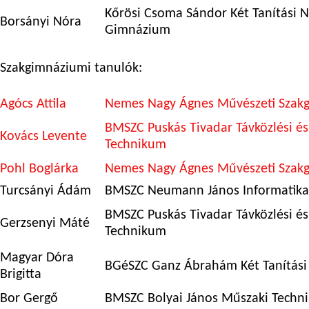
Kőrösi Csoma Sándor Két Tanítási N
Borsányi Nóra
Gimnázium
Szakgimnáziumi tanulók:
Agócs Attila
Nemes Nagy Ágnes Művészeti Szak
BMSZC Puskás Tivadar Távközlési és
Kovács Levente
Technikum
Pohl Boglárka
Nemes Nagy Ágnes Művészeti Szak
Turcsányi Ádám
BMSZC Neumann János Informatika
BMSZC Puskás Tivadar Távközlési és
Gerzsenyi Máté
Technikum
Magyar Dóra
BGéSZC Ganz Ábrahám Két Tanítási
Brigitta
Bor Gergő
BMSZC Bolyai János Műszaki Techn