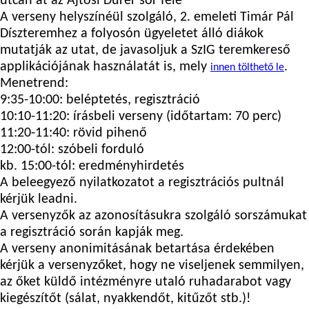
utcán át az Ajtósi Dürer sor felé
A verseny helyszínéül szolgáló, 2. emeleti
Timár Pál
Díszterem
hez a folyosón ügyeletet álló diákok
mutatják az utat, de javasoljuk a SzIG teremkereső
applikációjának használatát is, mely
.
innen tölthető le
Menetrend
:
9:35-10:00: beléptetés, regisztráció
10:10-11:20: írásbeli verseny (időtartam: 70 perc)
11:20-11:40: rövid pihenő
12:00-tól: szóbeli forduló
kb. 15:00-tól: eredményhirdetés
A
beleegyező nyilatkozat
ot a regisztrációs pultnál
kérjük leadni.
A versenyzők az azonosításukra szolgáló sorszámukat
a regisztráció során kapják meg.
A verseny anonimitásának betartása érdekében
kérjük a versenyzőket, hogy ne viseljenek semmilyen,
az őket küldő intézményre utaló ruhadarabot vagy
kiegészítőt (sálat, nyakkendőt, kitűzőt stb.)!