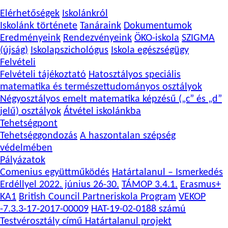
Elérhetőségek
Iskolánkról
Iskolánk története
Tanáraink
Dokumentumok
Eredményeink
Rendezvényeink
ÖKO-iskola
SZIGMA
(újság)
Iskolapszichológus
Iskola egészségügy
Felvételi
Felvételi tájékoztató
Hatosztályos speciális
matematika és természettudományos osztályok
Négyosztályos emelt matematika képzésű („c” és „d”
jelű) osztályok
Átvétel iskolánkba
Tehetségpont
Tehetséggondozás
A haszontalan szépség
védelmében
Pályázatok
Comenius együttműködés
Határtalanul – Ismerkedés
Erdéllyel 2022. június 26-30.
TÁMOP 3.4.1.
Erasmus+
KA1
British Council Partneriskola Program
VEKOP
-7.3.3-17-2017-00009
HAT-19-02-0188 számú
Testvérosztály című Határtalanul projekt