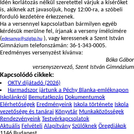
Idén korlátozás nélkül szeretettel várjuk a kísérőket
is, akiknek azt javasoljuk, hogy 12:00-ra, a szóbeli
forduló kezdetére érkezzenek.
Ha a versennyel kapcsolatban bármilyen egyéb
kérdésük merülne fel, írjanak a verseny ímélcímére
(
), vagy keressenek a Szent István
edesanya@szigbp.hu
Gimnázium telefonszámán: 36-1-343-0005.
Eredményes versenyzést kívánva:
Bóka Gábor
versenyszervező, Szent István Gimnázium
Kapcsolódó cikkek:
OKTV díjátadó (2026)
Harmadszor jártunk a Péchy Blanka-emléknapon
Iskolánkról
Bemutatkozás
Dokumentumok
Elérhetőségek
Eredményeink
Iskola története
Iskola
vezetősége és tanárai
Könyvtár
Munkaközösségek
Rendezvényeink
Testvérkapcsolatok
Aktuális
Felvételi
Alapítvány
Szülőknek
Öregdiákok
1146 Budapest,