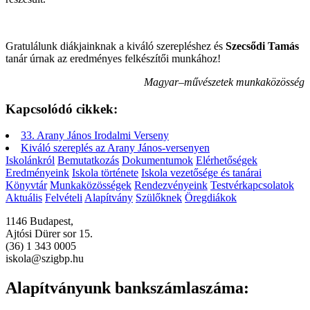
Gratulálunk diákjainknak a kiváló szerepléshez és
Szecsődi Tamás
tanár úrnak az eredményes felkészítői munkához!
Magyar–művészetek munkaközösség
Kapcsolódó cikkek:
33. Arany János Irodalmi Verseny
Kiváló szereplés az Arany János-versenyen
Iskolánkról
Bemutatkozás
Dokumentumok
Elérhetőségek
Eredményeink
Iskola története
Iskola vezetősége és tanárai
Könyvtár
Munkaközösségek
Rendezvényeink
Testvérkapcsolatok
Aktuális
Felvételi
Alapítvány
Szülőknek
Öregdiákok
1146 Budapest,
Ajtósi Dürer sor 15.
(36) 1 343 0005
iskola@szigbp.hu
Alapítványunk bankszámlaszáma: