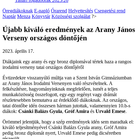
Tanári fogadóórák 2025/26
Öregdiákoknak
E-napló
Órarend
Helyettesítés
Csengetési rend
Naptár
Menza
Könyvtár
Közösségi szolgálat
?>
Újabb kiváló eredmények az Arany János
Verseny országos döntőjén
2023. április 17.
Diákjaink egy arany és egy bronz diplomával tértek haza a rangos
irodalmi verseny tatai országos döntőjéről
Évtizedekre visszanyúló múltja van a Szent István Gimnáziumban
az Arany János Irodalmi Versenyen való részvételnek. A
felkészítésre, hagyományinknak megfelelően, ismét a teljes
munkaközösség összefogott, egy-egy regényt vagy drámát
részletesebben bemutatva az érdeklődő diákoknak. Az országos,
tatai döntőbe idén összesen hárman jutottak, valamennyien 10.b-s
diákok:
Csánki Balázs Gyula
,
Gróf Amira
és
Urvald Emese
.
Örömmel jelentjük, hogy a szép eredmények idén sem maradtak el:
kiváló teljesítményével Csánki Balázs Gyula arany, Gróf Amira
pedig bronz diplomát nyert, Urvald Emese pedig dicséretben
részesült.