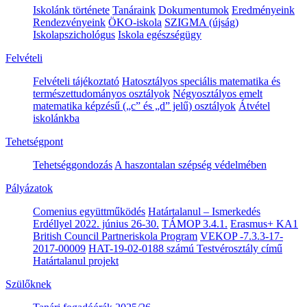
Iskolánk története
Tanáraink
Dokumentumok
Eredményeink
Rendezvényeink
ÖKO-iskola
SZIGMA (újság)
Iskolapszichológus
Iskola egészségügy
Felvételi
Felvételi tájékoztató
Hatosztályos speciális matematika és
természettudományos osztályok
Négyosztályos emelt
matematika képzésű („c” és „d” jelű) osztályok
Átvétel
iskolánkba
Tehetségpont
Tehetséggondozás
A haszontalan szépség védelmében
Pályázatok
Comenius együttműködés
Határtalanul – Ismerkedés
Erdéllyel 2022. június 26-30.
TÁMOP 3.4.1.
Erasmus+ KA1
British Council Partneriskola Program
VEKOP -7.3.3-17-
2017-00009
HAT-19-02-0188 számú Testvérosztály című
Határtalanul projekt
Szülőknek