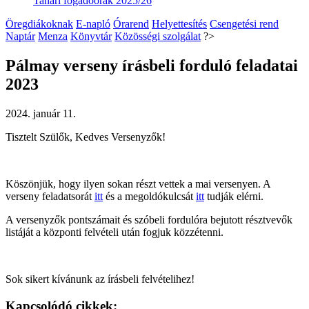
Tanári fogadóórák 2025/26
Öregdiákoknak
E-napló
Órarend
Helyettesítés
Csengetési rend
Naptár
Menza
Könyvtár
Közösségi szolgálat
?>
Pálmay verseny írásbeli forduló feladatai
2023
2024. január 11.
Tisztelt Szülők, Kedves Versenyzők!
Köszönjük, hogy ilyen sokan részt vettek a mai versenyen. A
verseny feladatsorát
itt
és a megoldókulcsát
itt
tudják elérni.
A versenyzők pontszámait és szóbeli fordulóra bejutott résztvevők
listáját a központi felvételi után fogjuk közzétenni.
Sok sikert kívánunk az írásbeli felvételihez!
Kapcsolódó cikkek: