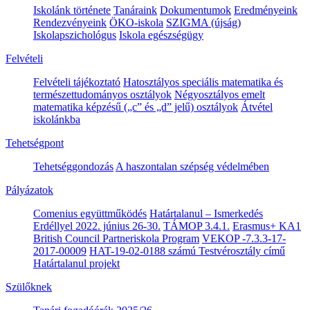
Iskolánk története
Tanáraink
Dokumentumok
Eredményeink
Rendezvényeink
ÖKO-iskola
SZIGMA (újság)
Iskolapszichológus
Iskola egészségügy
Felvételi
Felvételi tájékoztató
Hatosztályos speciális matematika és
természettudományos osztályok
Négyosztályos emelt
matematika képzésű („c” és „d” jelű) osztályok
Átvétel
iskolánkba
Tehetségpont
Tehetséggondozás
A haszontalan szépség védelmében
Pályázatok
Comenius együttműködés
Határtalanul – Ismerkedés
Erdéllyel 2022. június 26-30.
TÁMOP 3.4.1.
Erasmus+ KA1
British Council Partneriskola Program
VEKOP -7.3.3-17-
2017-00009
HAT-19-02-0188 számú Testvérosztály című
Határtalanul projekt
Szülőknek