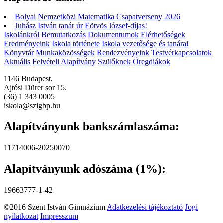
Bolyai Nemzetközi Matematika Csapatverseny 2026
Juhász István tanár úr Eötvös József-díjas!
Iskolánkról
Bemutatkozás
Dokumentumok
Elérhetőségek
Eredményeink
Iskola története
Iskola vezetősége és tanárai
Könyvtár
Munkaközösségek
Rendezvényeink
Testvérkapcsolatok
Aktuális
Felvételi
Alapítvány
Szülőknek
Öregdiákok
1146 Budapest,
Ajtósi Dürer sor 15.
(36) 1 343 0005
iskola@szigbp.hu
Alapítványunk bankszámlaszáma:
11714006-20250070
Alapítványunk adószáma (1%):
19663777-1-42
©2016 Szent István Gimnázium
Adatkezelési tájékoztató
Jogi
nyilatkozat
Impresszum