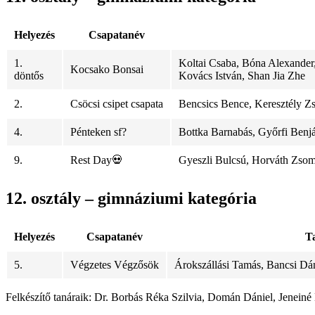
Helyezés
Csapatanév
1.
Koltai Csaba, Bóna Alexander
Kocsako Bonsai
döntős
Kovács István, Shan Jia Zhe
2.
Csöcsi csipet csapata
Bencsics Bence, Keresztély Zs
4.
Pénteken sf?
Bottka Barnabás, Győrfi Benj
9.
Rest Day💀
Gyeszli Bulcsú, Horváth Zsomb
12. osztály – gimnáziumi kategória
Helyezés
Csapatanév
T
5.
Végzetes Végzősök
Árokszállási Tamás, Bancsi Dá
Felkészítő tanáraik: Dr. Borbás Réka Szilvia, Domán Dániel, Jeneiné 