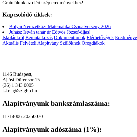
Gratulálunk az elért szép eredményekhez!
Kapcsolódó cikkek:
Bolyai Nemzetközi Matematika Csapatverseny 2026
Juhász István tanár úr Eötvös József-díjas!
Iskolánkról
Bemutatkozás
Dokumentumok
Elérhetőségek
Eredménye
Aktuális
Felvételi
Alapítvány
Szülőknek
Öregdiákok
1146 Budapest,
Ajtósi Dürer sor 15.
(36) 1 343 0005
iskola@szigbp.hu
Alapítványunk bankszámlaszáma:
11714006-20250070
Alapítványunk adószáma (1%):