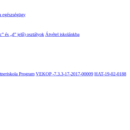
a egészségügy
” és „d” jelű) osztályok
Átvétel iskolánkba
rtneriskola Program
VEKOP -7.3.3-17-2017-00009
HAT-19-02-0188