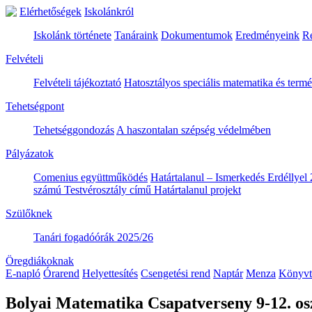
Elérhetőségek
Iskolánkról
Iskolánk története
Tanáraink
Dokumentumok
Eredményeink
R
Felvételi
Felvételi tájékoztató
Hatosztályos speciális matematika és ter
Tehetségpont
Tehetséggondozás
A haszontalan szépség védelmében
Pályázatok
Comenius együttműködés
Határtalanul – Ismerkedés Erdéllyel 
számú Testvérosztály című Határtalanul projekt
Szülőknek
Tanári fogadóórák 2025/26
Öregdiákoknak
E-napló
Órarend
Helyettesítés
Csengetési rend
Naptár
Menza
Könyvt
Bolyai Matematika Csapatverseny 9-12. os