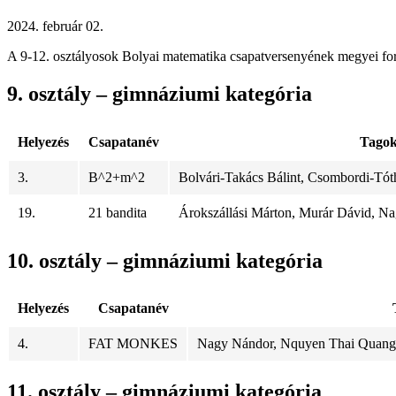
2024. február 02.
A 9-12. osztályosok Bolyai matematika csapatversenyének megyei fordul
9. osztály – gimnáziumi kategória
Helyezés
Csapatanév
Tago
3.
B^2+m^2
Bolvári-Takács Bálint, Csombordi-Tóth
19.
21 bandita
Árokszállási Márton, Murár Dávid, N
10. osztály – gimnáziumi kategória
Helyezés
Csapatanév
4.
FAT MONKES
Nagy Nándor, Nquyen Thai Quang 
11. osztály – gimnáziumi kategória