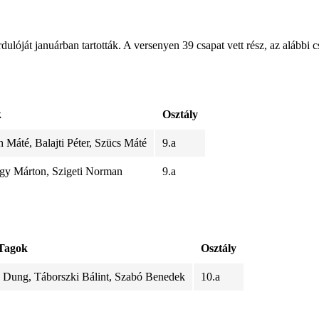
óját januárban tartották. A versenyen 39 csapat vett rész, az alábbi c
k
Osztály
 Máté, Balajti Péter, Szücs Máté
9.a
agy Márton, Szigeti Norman
9.a
Tagok
Osztály
Dung, Táborszki Bálint, Szabó Benedek
10.a