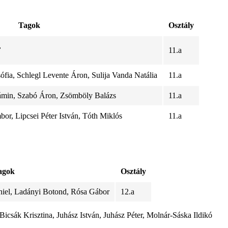
Tagok
Osztály
,
11.a
ófia, Schlegl Levente Áron, Sulija Vanda Natália
11.a
ámin, Szabó Áron, Zsömböly Balázs
11.a
or, Lipcsei Péter István, Tóth Miklós
11.a
agok
Osztály
niel, Ladányi Botond, Rósa Gábor
12.a
Bicsák Krisztina, Juhász István, Juhász Péter, Molnár-Sáska Ildikó