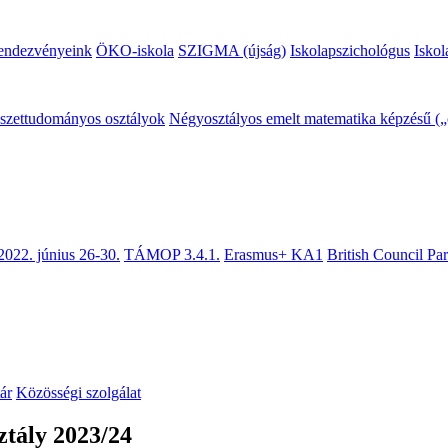
endezvényeink
ÖKO-iskola
SZIGMA (újság)
Iskolapszichológus
Iskol
mészettudományos osztályok
Négyosztályos emelt matematika képzésű („c
2022. június 26-30.
TÁMOP 3.4.1.
Erasmus+ KA1
British Council Pa
ár
Közösségi szolgálat
ztály 2023/24