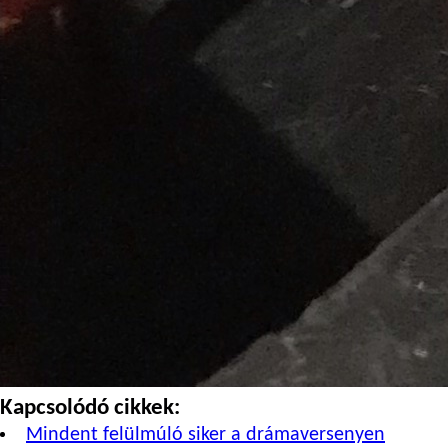
Kapcsolódó cikkek:
Mindent felülmúló siker a drámaversenyen