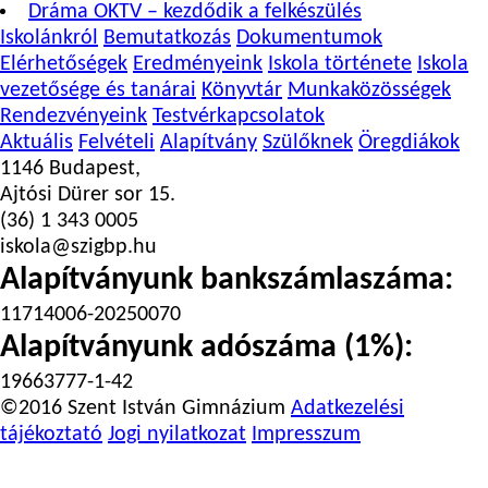
Dráma OKTV – kezdődik a felkészülés
Iskolánkról
Bemutatkozás
Dokumentumok
Elérhetőségek
Eredményeink
Iskola története
Iskola
vezetősége és tanárai
Könyvtár
Munkaközösségek
Rendezvényeink
Testvérkapcsolatok
Aktuális
Felvételi
Alapítvány
Szülőknek
Öregdiákok
1146 Budapest,
Ajtósi Dürer sor 15.
(36) 1 343 0005
iskola@szigbp.hu
Alapítványunk bankszámlaszáma:
11714006-20250070
Alapítványunk adószáma (1%):
19663777-1-42
©2016 Szent István Gimnázium
Adatkezelési
tájékoztató
Jogi nyilatkozat
Impresszum