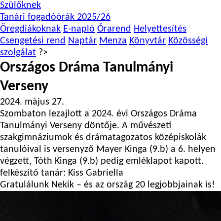
Szülőknek
Tanári fogadóórák 2025/26
Öregdiákoknak
E-napló
Órarend
Helyettesítés
Csengetési rend
Naptár
Menza
Könyvtár
Közösségi
szolgálat
?>
Országos Dráma Tanulmányi
Verseny
2024. május 27.
Szombaton lezajlott a 2024. évi Országos Dráma
Tanulmányi Verseny döntője. A művészeti
szakgimnáziumok és drámatagozatos középiskolák
tanulóival is versenyző Mayer Kinga (9.b) a 6. helyen
végzett, Tóth Kinga (9.b) pedig emléklapot kapott.
felkészítő tanár: Kiss Gabriella
Gratulálunk Nekik – és az ország 20 legjobbjainak is!