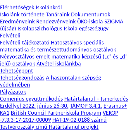
Elérhetőségek
Iskolánkról
Iskolánk története
Tanáraink
Dokumentumok
Eredményeink
Rendezvényeink
ÖKO-iskola
SZIGMA
(újság)
Iskolapszichológus
Iskola egészségügy
Felvételi
Felvételi tájékoztató
Hatosztályos speciális
matematika és természettudományos osztályok
Négyosztályos emelt matematika képzésű („c” és „d”
jelű) osztályok
Átvétel iskolánkba
Tehetségpont
Tehetséggondozás
A haszontalan szépség
védelmében
Pályázatok
Comenius együttműködés
Határtalanul – Ismerkedés
Erdéllyel 2022. június 26-30.
TÁMOP 3.4.1.
Erasmus+
KA1
British Council Partneriskola Program
VEKOP
-7.3.3-17-2017-00009
HAT-19-02-0188 számú
Testvérosztály című Határtalanul projekt