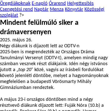
Öregdiákoknak
E-napló
Órarend
Helyettesítés
Csengetési rend
Naptár
Menza
Könyvtár
Közösségi
szolgálat
?>
Mindent felülmúló siker a
drámaversenyen
2025. május 26.
Négy diákunk is díjazott lett az ODTV-n
2025-ben is megrendezték az Országos Dráma
Tanulmányi Versenyt (ODTV-t), amelyen mindig nagy
számban vesznek részt diákjaink. Idén négy istvános
jutott a
„top 20”
közé, vagyis az írásbeli fordulókat
követő jelenléti döntőbe, melyet a hagyományoknak
megfelelően a budapesti Vörösmarty Mihály
Gimnáziumban rendeztek.
A május 23-i országos döntőben mind a négy
résztvevő diákunk díjazott lett:
Fuják Nóra
(10.b) a