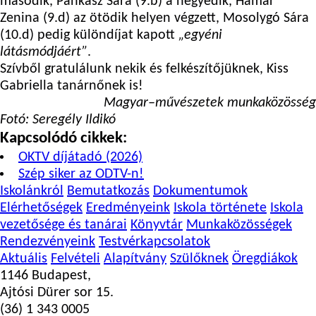
második,
Pankasz Sára
(9.b) a negyedik,
Hamar
Zenina
(9.d) az ötödik helyen végzett,
Mosolygó Sára
(10.d) pedig különdíjat kapott
„egyéni
látásmódjáért”
.
Szívből gratulálunk nekik és felkészítőjüknek,
Kiss
Gabriella
tanárnőnek is!
Magyar–művészetek munkaközösség
Fotó: Seregély Ildikó
Kapcsolódó cikkek:
OKTV díjátadó (2026)
Szép siker az ODTV-n!
Iskolánkról
Bemutatkozás
Dokumentumok
Elérhetőségek
Eredményeink
Iskola története
Iskola
vezetősége és tanárai
Könyvtár
Munkaközösségek
Rendezvényeink
Testvérkapcsolatok
Aktuális
Felvételi
Alapítvány
Szülőknek
Öregdiákok
1146 Budapest,
Ajtósi Dürer sor 15.
(36) 1 343 0005