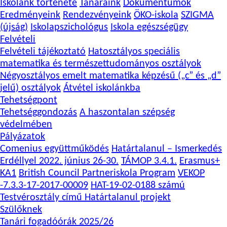
Iskolánk története
Tanáraink
Dokumentumok
Eredményeink
Rendezvényeink
ÖKO-iskola
SZIGMA
(újság)
Iskolapszichológus
Iskola egészségügy
Felvételi
Felvételi tájékoztató
Hatosztályos speciális
matematika és természettudományos osztályok
Négyosztályos emelt matematika képzésű („c” és „d”
jelű) osztályok
Átvétel iskolánkba
Tehetségpont
Tehetséggondozás
A haszontalan szépség
védelmében
Pályázatok
Comenius együttműködés
Határtalanul – Ismerkedés
Erdéllyel 2022. június 26-30.
TÁMOP 3.4.1.
Erasmus+
KA1
British Council Partneriskola Program
VEKOP
-7.3.3-17-2017-00009
HAT-19-02-0188 számú
Testvérosztály című Határtalanul projekt
Szülőknek
Tanári fogadóórák 2025/26