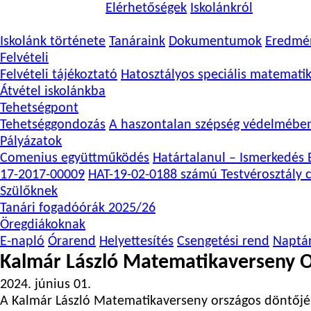
Elérhetőségek
Iskolánkról
Iskolánk története
Tanáraink
Dokumentumok
Eredmé
Felvételi
Felvételi tájékoztató
Hatosztályos speciális matemati
Átvétel iskolánkba
Tehetségpont
Tehetséggondozás
A haszontalan szépség védelmébe
Pályázatok
Comenius együttműködés
Határtalanul – Ismerkedés E
17-2017-00009
HAT-19-02-0188 számú Testvérosztály c
Szülőknek
Tanári fogadóórák 2025/26
Öregdiákoknak
E-napló
Órarend
Helyettesítés
Csengetési rend
Naptá
Kalmár László Matematikaverseny O
2024. június 01.
A Kalmár László Matematikaverseny országos döntőjéb