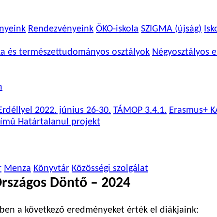
nyeink
Rendezvényeink
ÖKO-iskola
SZIGMA (újság)
Isk
ka és természettudományos osztályok
Négyosztályos e
n
rdéllyel 2022. június 26-30.
TÁMOP 3.4.1.
Erasmus+ K
ímű Határtalanul projekt
r
Menza
Könyvtár
Közösségi szolgálat
rszágos Döntő – 2024
en a következő eredményeket érték el diákjaink: