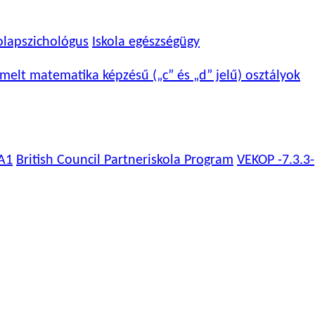
olapszichológus
Iskola egészségügy
melt matematika képzésű („c” és „d” jelű) osztályok
A1
British Council Partneriskola Program
VEKOP -7.3.3-