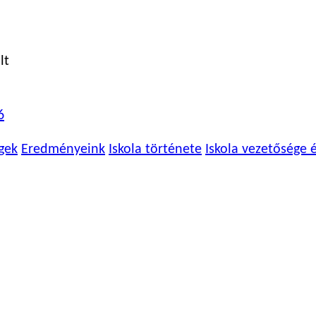
lt
6
gek
Eredményeink
Iskola története
Iskola vezetősége 