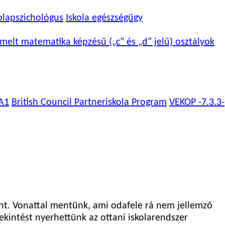
olapszichológus
Iskola egészségügy
melt matematika képzésű („c” és „d” jelű) osztályok
A1
British Council Partneriskola Program
VEKOP -7.3.3-
nt. Vonattal mentünk, ami odafele rá nem jellemző
ekintést nyerhettünk az ottani iskolarendszer