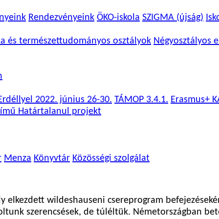
nyeink
Rendezvényeink
ÖKO-iskola
SZIGMA (újság)
Isk
ka és természettudományos osztályok
Négyosztályos e
n
rdéllyel 2022. június 26-30.
TÁMOP 3.4.1.
Erasmus+ K
ímű Határtalanul projekt
r
Menza
Könyvtár
Közösségi szolgálat
y elkezdett wildeshauseni csereprogram befejezéseké
voltunk szerencsések, de túléltük. Németországban bet