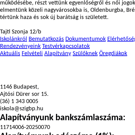
működésébe, részt vettünk egyenlőségről és női jogok
elmentünk közeli nagyvárosokba is, Oldenburgba, Bré
tértünk haza és sok új barátság is született.
Tajti Szonja 12/b
Iskolánkról
Bemutatkozás
Dokumentumok
Elérhetősé
Rendezvényeink
Testvérkapcsolatok
Aktuális
Felvételi
Alapítvány
Szülőknek
Öregdiákok
1146 Budapest,
Ajtósi Dürer sor 15.
(36) 1 343 0005
iskola@szigbp.hu
Alapítványunk bankszámlaszáma:
11714006-20250070