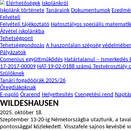
Elérhetőségek
Iskolánkról
Iskolánk története
Tanáraink
Dokumentumok
Eredmé
Felvételi
Felvételi tájékoztató
Hatosztályos speciális matemati
Átvétel iskolánkba
Tehetségpont
Tehetséggondozás
A haszontalan szépség védelmébe
Pályázatok
Comenius együttműködés
Határtalanul – Ismerkedés E
17-2017-00009
HAT-19-02-0188 számú Testvérosztály c
Szülőknek
Tanári fogadóórák 2025/26
Öregdiákoknak
E-napló
Órarend
Helyettesítés
Csengetési rend
Naptá
WILDESHAUSEN
2025. október 18.
Szeptember 13-20-ig Németországba utaztunk, a taval
pontossággal közlekedett. Visszafele sajnos kevésbé 