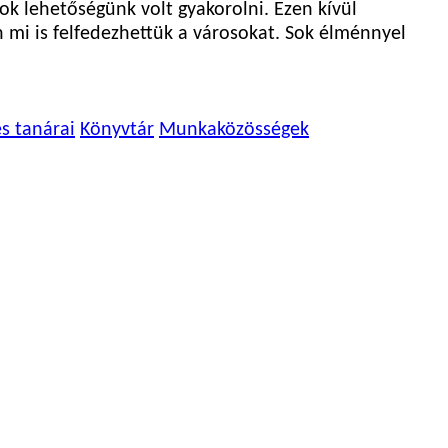
ok lehetőségünk volt gyakorolni. Ezen kívül
mi is felfedezhettük a városokat. Sok élménnyel
és tanárai
Könyvtár
Munkaközösségek