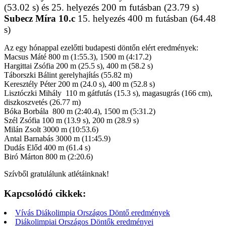
(53.02 s) és 25. helyezés 200 m futásban (23.79 s)
Subecz Míra 10.c
15. helyezés 400 m futásban (64.48
s)
Az egy hónappal ezelőtti budapesti döntőn elért eredmények:
Macsus Máté 800 m (1:55.3), 1500 m (4:17.2)
Hargittai Zsófia 200 m (25.5 s), 400 m (58.2 s)
Táborszki Bálint gerelyhajítás (55.82 m)
Keresztély Péter 200 m (24.0 s), 400 m (52.8 s)
Lisztóczki Mihály 110 m gátfutás (15.3 s), magasugrás (166 cm),
diszkoszvetés (26.77 m)
Bóka Borbála 800 m (2:40.4), 1500 m (5:31.2)
Szél Zsófia 100 m (13.9 s), 200 m (28.9 s)
Milán Zsolt 3000 m (10:53.6)
Antal Barnabás 3000 m (11:45.9)
Dudás Előd 400 m (61.4 s)
Biró Márton 800 m (2:20.6)
Szívből gratulálunk atlétáinknak!
Kapcsolódó cikkek:
Vívás Diákolimpia Országos Döntő eredmények
Diákolimpiai Országos Döntők eredményei