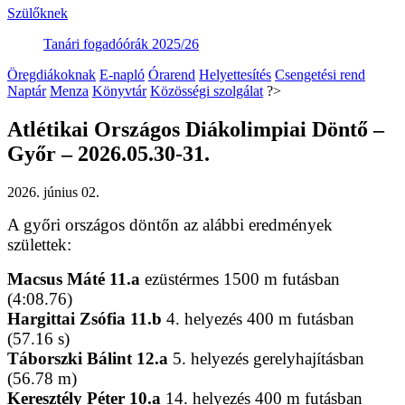
Szülőknek
Tanári fogadóórák 2025/26
Öregdiákoknak
E-napló
Órarend
Helyettesítés
Csengetési rend
Naptár
Menza
Könyvtár
Közösségi szolgálat
?>
Atlétikai Országos Diákolimpiai Döntő –
Győr – 2026.05.30-31.
2026. június 02.
A győri országos döntőn az alábbi eredmények
születtek:
Macsus Máté 11.a
ezüstérmes 1500 m futásban
(4:08.76)
Hargittai Zsófia 11.b
4. helyezés 400 m futásban
(57.16 s)
Táborszki Bálint 12.a
5. helyezés gerelyhajításban
(56.78 m)
Keresztély Péter 10.a
14. helyezés 400 m futásban