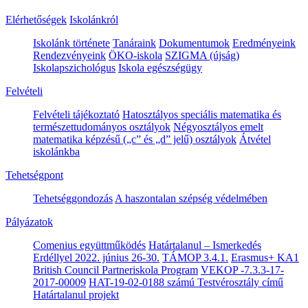
Elérhetőségek
Iskolánkról
Iskolánk története
Tanáraink
Dokumentumok
Eredményeink
Rendezvényeink
ÖKO-iskola
SZIGMA (újság)
Iskolapszichológus
Iskola egészségügy
Felvételi
Felvételi tájékoztató
Hatosztályos speciális matematika és
természettudományos osztályok
Négyosztályos emelt
matematika képzésű („c” és „d” jelű) osztályok
Átvétel
iskolánkba
Tehetségpont
Tehetséggondozás
A haszontalan szépség védelmében
Pályázatok
Comenius együttműködés
Határtalanul – Ismerkedés
Erdéllyel 2022. június 26-30.
TÁMOP 3.4.1.
Erasmus+ KA1
British Council Partneriskola Program
VEKOP -7.3.3-17-
2017-00009
HAT-19-02-0188 számú Testvérosztály című
Határtalanul projekt