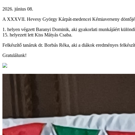
2026. június 08.
A XXXVII. Hevesy György Kárpát-medencei Kémiaverseny döntőjében i
1. helyen végzett Baranyi Dominik, aki gyakorlati munkájáért különdíja
15. helyezett lett Kiss Mátyás Csaba.
Felkészítő tanáruk dr. Borbás Réka, aki a diákok eredményes felkészít
Gratulálunk!