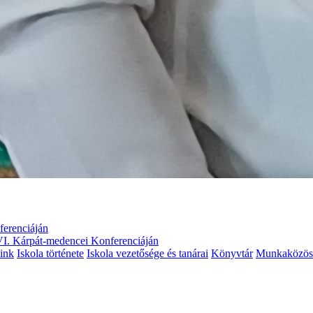
erenciáján
. Kárpát-medencei Konferenciáján
ink
Iskola története
Iskola vezetősége és tanárai
Könyvtár
Munkaközös