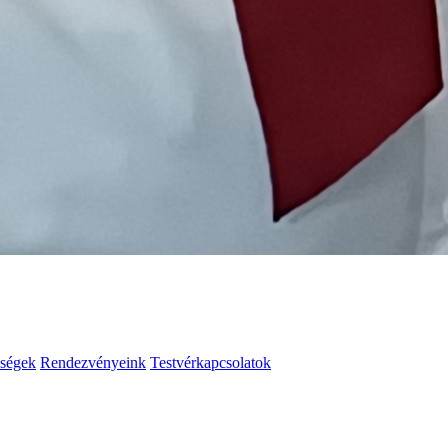
ségek
Rendezvényeink
Testvérkapcsolatok