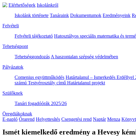
Elérhetőségek
Iskolánkról
Iskolánk története
Tanáraink
Dokumentumok
Eredményeink
R
Felvételi
Felvételi tájékoztató
Hatosztályos speciális matematika és ter
Tehetségpont
Tehetséggondozás
A haszontalan szépség védelmében
Pályázatok
Comenius együttműködés
Határtalanul – Ismerkedés Erdéllyel 
számú Testvérosztály című Határtalanul projekt
Szülőknek
Tanári fogadóórák 2025/26
Öregdiákoknak
E-napló
Órarend
Helyettesítés
Csengetési rend
Naptár
Menza
Könyvt
Ismét kiemelkedő eredmény a Hevesy kém