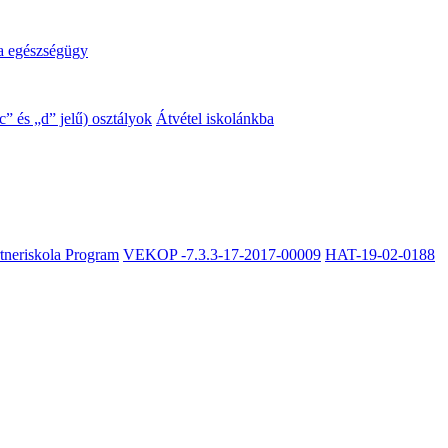
a egészségügy
” és „d” jelű) osztályok
Átvétel iskolánkba
rtneriskola Program
VEKOP -7.3.3-17-2017-00009
HAT-19-02-0188