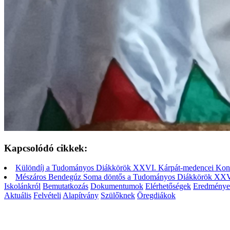
Kapcsolódó cikkek:
Különdíj a Tudományos Diákkörök XXVI. Kárpát-medencei Konf
Mészáros Bendegúz Soma döntős a Tudományos Diákkörök XXVI
Iskolánkról
Bemutatkozás
Dokumentumok
Elérhetőségek
Eredménye
Aktuális
Felvételi
Alapítvány
Szülőknek
Öregdiákok