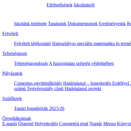
Elérhetőségek
Iskolánkról
Iskolánk története
Tanáraink
Dokumentumok
Eredményeink
R
Felvételi
Felvételi tájékoztató
Hatosztályos speciális matematika és ter
Tehetségpont
Tehetséggondozás
A haszontalan szépség védelmében
Pályázatok
Comenius együttműködés
Határtalanul – Ismerkedés Erdéllyel 
számú Testvérosztály című Határtalanul projekt
Szülőknek
Tanári fogadóórák 2025/26
Öregdiákoknak
E-napló
Órarend
Helyettesítés
Csengetési rend
Naptár
Menza
Könyvt