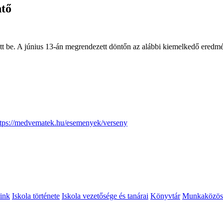
ntő
 be. A június 13-án megrendezett döntőn az alábbi kiemelkedő eredmén
ttps://medvematek.hu/esemenyek/verseny
ink
Iskola története
Iskola vezetősége és tanárai
Könyvtár
Munkaközös