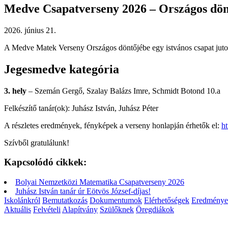
Medve Csapatverseny 2026 – Országos dö
2026. június 21.
A Medve Matek Verseny Országos döntőjébe egy istvános csapat jutott
Jegesmedve kategória
3. hely
– Szemán Gergő, Szalay Balázs Imre, Schmidt Botond 10.a
Felkészítő tanár(ok): Juhász István, Juhász Péter
A részletes eredmények, fényképek a verseny honlapján érhetők el:
h
Szívből gratulálunk!
Kapcsolódó cikkek:
Bolyai Nemzetközi Matematika Csapatverseny 2026
Juhász István tanár úr Eötvös József-díjas!
Iskolánkról
Bemutatkozás
Dokumentumok
Elérhetőségek
Eredménye
Aktuális
Felvételi
Alapítvány
Szülőknek
Öregdiákok