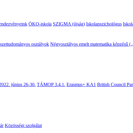
endezvényeink
ÖKO-iskola
SZIGMA (újság)
Iskolapszichológus
Iskol
mészettudományos osztályok
Négyosztályos emelt matematika képzésű („c
2022. június 26-30.
TÁMOP 3.4.1.
Erasmus+ KA1
British Council Pa
ár
Közösségi szolgálat