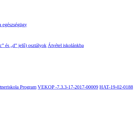
a egészségügy
” és „d” jelű) osztályok
Átvétel iskolánkba
rtneriskola Program
VEKOP -7.3.3-17-2017-00009
HAT-19-02-0188