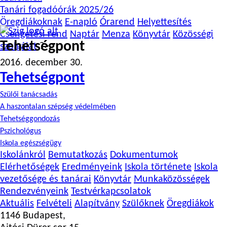
Tanári fogadóórák 2025/26
Öregdiákoknak
E-napló
Órarend
Helyettesítés
Csengetési rend
Naptár
Menza
Könyvtár
Közösségi
Tehetségpont
szolgálat
?>
2016. december 30.
Tehetségpont
Szülői tanácsadás
A haszontalan szépség védelmében
Tehetséggondozás
Pszichológus
Iskola egészségügy
Iskolánkról
Bemutatkozás
Dokumentumok
Elérhetőségek
Eredményeink
Iskola története
Iskola
vezetősége és tanárai
Könyvtár
Munkaközösségek
Rendezvényeink
Testvérkapcsolatok
Aktuális
Felvételi
Alapítvány
Szülőknek
Öregdiákok
1146 Budapest,