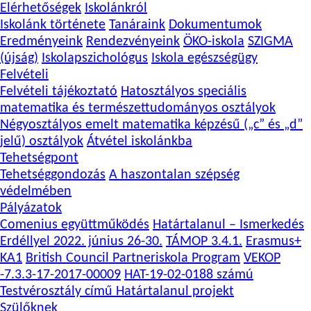
Elérhetőségek
Iskolánkról
Iskolánk története
Tanáraink
Dokumentumok
Eredményeink
Rendezvényeink
ÖKO-iskola
SZIGMA
(újság)
Iskolapszichológus
Iskola egészségügy
Felvételi
Felvételi tájékoztató
Hatosztályos speciális
matematika és természettudományos osztályok
Négyosztályos emelt matematika képzésű („c” és „d”
jelű) osztályok
Átvétel iskolánkba
Tehetségpont
Tehetséggondozás
A haszontalan szépség
védelmében
Pályázatok
Comenius együttműködés
Határtalanul – Ismerkedés
Erdéllyel 2022. június 26-30.
TÁMOP 3.4.1.
Erasmus+
KA1
British Council Partneriskola Program
VEKOP
-7.3.3-17-2017-00009
HAT-19-02-0188 számú
Testvérosztály című Határtalanul projekt
Szülőknek