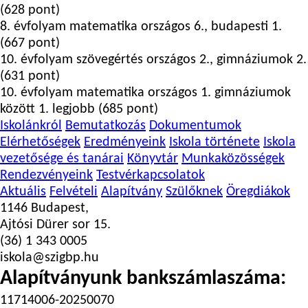
(628 pont)
8. évfolyam matematika országos 6., budapesti 1.
(667 pont)
10. évfolyam szövegértés országos 2., gimnáziumok 2.
(631 pont)
10. évfolyam matematika országos 1. gimnáziumok
között 1. legjobb (685 pont)
Iskolánkról
Bemutatkozás
Dokumentumok
Elérhetőségek
Eredményeink
Iskola története
Iskola
vezetősége és tanárai
Könyvtár
Munkaközösségek
Rendezvényeink
Testvérkapcsolatok
Aktuális
Felvételi
Alapítvány
Szülőknek
Öregdiákok
1146 Budapest,
Ajtósi Dürer sor 15.
(36) 1 343 0005
iskola@szigbp.hu
Alapítványunk bankszámlaszáma:
11714006-20250070