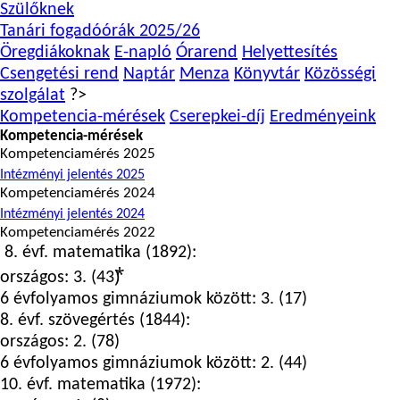
Szülőknek
Tanári fogadóórák 2025/26
Öregdiákoknak
E-napló
Órarend
Helyettesítés
Csengetési rend
Naptár
Menza
Könyvtár
Közösségi
szolgálat
?>
Kompetencia-mérések
Cserepkei-díj
Eredményeink
Kompetencia-mérések
Kompetenciamérés 2025
Intézményi jelentés 2025
Kompetenciamérés 2024
Intézményi jelentés 2024
Kompetenciamérés 2022
8. évf. matematika (1892):
országos: 3. (43)⃰
6 évfolyamos gimnáziumok között: 3. (17)
8.
évf. szövegértés (1844):
országos: 2. (78)
6 évfolyamos gimnáziumok között: 2. (44)
10.
évf. matematika (1972):