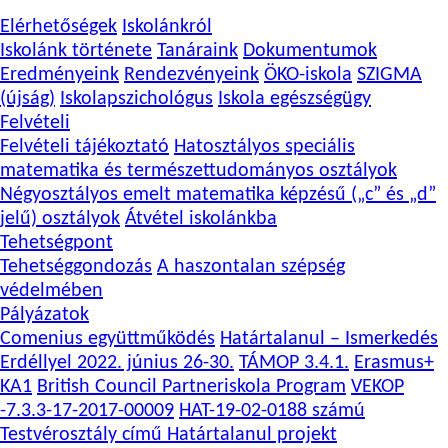
Elérhetőségek
Iskolánkról
Iskolánk története
Tanáraink
Dokumentumok
Eredményeink
Rendezvényeink
ÖKO-iskola
SZIGMA
(újság)
Iskolapszichológus
Iskola egészségügy
Felvételi
Felvételi tájékoztató
Hatosztályos speciális
matematika és természettudományos osztályok
Négyosztályos emelt matematika képzésű („c” és „d”
jelű) osztályok
Átvétel iskolánkba
Tehetségpont
Tehetséggondozás
A haszontalan szépség
védelmében
Pályázatok
Comenius együttműködés
Határtalanul – Ismerkedés
Erdéllyel 2022. június 26-30.
TÁMOP 3.4.1.
Erasmus+
KA1
British Council Partneriskola Program
VEKOP
-7.3.3-17-2017-00009
HAT-19-02-0188 számú
Testvérosztály című Határtalanul projekt