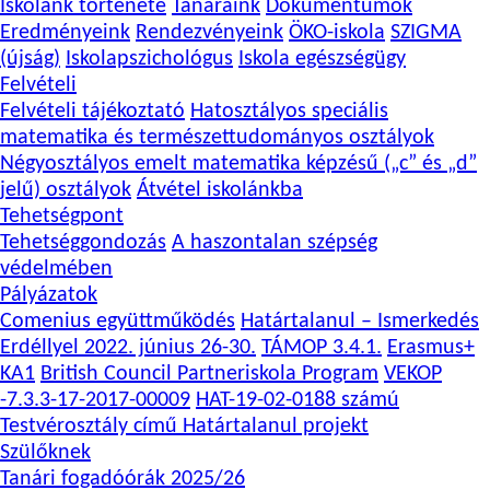
Iskolánk története
Tanáraink
Dokumentumok
Eredményeink
Rendezvényeink
ÖKO-iskola
SZIGMA
(újság)
Iskolapszichológus
Iskola egészségügy
Felvételi
Felvételi tájékoztató
Hatosztályos speciális
matematika és természettudományos osztályok
Négyosztályos emelt matematika képzésű („c” és „d”
jelű) osztályok
Átvétel iskolánkba
Tehetségpont
Tehetséggondozás
A haszontalan szépség
védelmében
Pályázatok
Comenius együttműködés
Határtalanul – Ismerkedés
Erdéllyel 2022. június 26-30.
TÁMOP 3.4.1.
Erasmus+
KA1
British Council Partneriskola Program
VEKOP
-7.3.3-17-2017-00009
HAT-19-02-0188 számú
Testvérosztály című Határtalanul projekt
Szülőknek
Tanári fogadóórák 2025/26