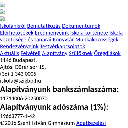
Iskolánkról
Bemutatkozás
Dokumentumok
Elérhetőségek
Eredményeink
Iskola története
Iskola
vezetősége és tanárai
Könyvtár
Munkaközösségek
Rendezvényeink
Testvérkapcsolatok
Aktuális
Felvételi
Alapítvány
Szülőknek
Öregdiákok
1146 Budapest,
Ajtósi Dürer sor 15.
(36) 1 343 0005
iskola@szigbp.hu
Alapítványunk bankszámlaszáma:
11714006-20250070
Alapítványunk adószáma (1%):
19663777-1-42
©2016 Szent István Gimnázium
Adatkezelési