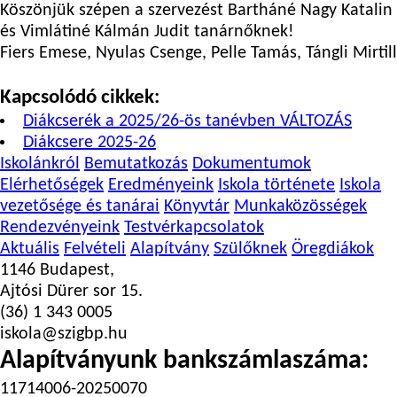
Köszönjük szépen a szervezést Bartháné Nagy Katalin
és Vimlátiné Kálmán Judit tanárnőknek!
Fiers Emese, Nyulas Csenge, Pelle Tamás, Tángli Mirtill
Kapcsolódó cikkek:
Diákcserék a 2025/26-ös tanévben VÁLTOZÁS
Diákcsere 2025-26
Iskolánkról
Bemutatkozás
Dokumentumok
Elérhetőségek
Eredményeink
Iskola története
Iskola
vezetősége és tanárai
Könyvtár
Munkaközösségek
Rendezvényeink
Testvérkapcsolatok
Aktuális
Felvételi
Alapítvány
Szülőknek
Öregdiákok
1146 Budapest,
Ajtósi Dürer sor 15.
(36) 1 343 0005
iskola@szigbp.hu
Alapítványunk bankszámlaszáma:
11714006-20250070