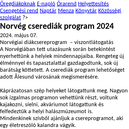
Öregdiákoknak
E-napló
Órarend
Helyettesítés
Csengetési rend
Naptár
Menza
Könyvtár
Közösségi
szolgálat
?>
Norvég cserediák program 2024
2024. május 07.
Norvégiai diákcsereprogram – viszontlátogatás
A Norvégiában tett utazásunk során betekintést
nyerhettünk a helyiek mindennapjaiba. Rengeteg új
élménnyel és tapasztalattal gazdagodtunk, sok új
barátság köttetett. A cserediák program lehetőséget
adott Ålesund városának megismerésére.
Káprázatosan szép helyeket látogattunk meg. Nagyon
sok izgalmas programon vehettünk részt, voltunk
kajakozni, síelni, akváriumot látogattunk és
felfedeztük a helyi halászmúzeumot is.
Mindenkinek szívből ajánljuk a csereprogramot, aki
egy életreszóló kalandra vágyik.