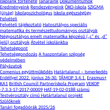
Iskolánk története
Tanáraink
Dokumentumok
Eredményeink
Rendezvényeink
ÖKO-iskola
SZIGMA
(újság)
Iskolapszichológus
Iskola egészségügy
Felvételi
Felvételi tájékoztató
Hatosztályos speciális
matematika és természettudományos osztályok
Négyosztályos emelt matematika képzésű („c” és „d”
jelű) osztályok
Átvétel iskolánkba
Tehetségpont
Tehetséggondozás
A haszontalan szépség
védelmében
Pályázatok
Comenius együttműködés
Határtalanul – Ismerkedés
Erdéllyel 2022. június 26-30.
TÁMOP 3.4.1.
Erasmus+
KA1
British Council Partneriskola Program
VEKOP
-7.3.3-17-2017-00009
HAT-19-02-0188 számú
Testvérosztály című Határtalanul projekt
Szülőknek
Tanári fogadóórák 2025/26