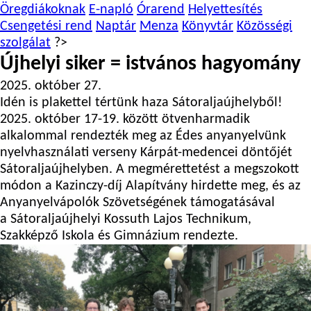
Öregdiákoknak
E-napló
Órarend
Helyettesítés
Csengetési rend
Naptár
Menza
Könyvtár
Közösségi
szolgálat
?>
Újhelyi siker = istvános hagyomány
2025. október 27.
Idén is plakettel tértünk haza Sátoraljaújhelyből!
2025. október 17-19. között ötvenharmadik
alkalommal rendezték meg az Édes anyanyelvünk
nyelvhasználati verseny Kárpát-medencei döntőjét
Sátoraljaújhelyben. A megmérettetést a megszokott
módon a Kazinczy-díj Alapítvány hirdette meg, és az
Anyanyelvápolók Szövetségének támogatásával
a Sátoraljaújhelyi Kossuth Lajos Technikum,
Szakképző Iskola és Gimnázium rendezte.