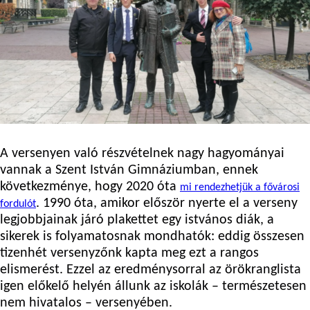
A versenyen való részvételnek nagy hagyományai
vannak a Szent István Gimnáziumban, ennek
következménye, hogy 2020 óta
mi rendezhetjük a fővárosi
.
1990 óta, amikor először nyerte el a verseny
fordulót
legjobbjainak járó plakettet egy istvános diák, a
sikerek is folyamatosnak mondhatók: eddig összesen
tizenhét versenyzőnk kapta meg ezt a rangos
elismerést. Ezzel az eredménysorral az örökranglista
igen előkelő helyén állunk az iskolák – természetesen
nem hivatalos – versenyében.