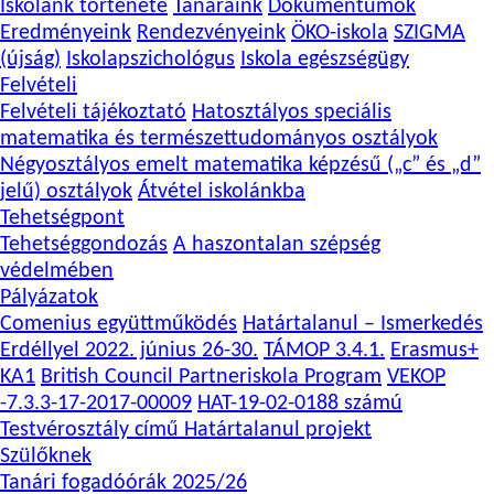
Iskolánk története
Tanáraink
Dokumentumok
Eredményeink
Rendezvényeink
ÖKO-iskola
SZIGMA
(újság)
Iskolapszichológus
Iskola egészségügy
Felvételi
Felvételi tájékoztató
Hatosztályos speciális
matematika és természettudományos osztályok
Négyosztályos emelt matematika képzésű („c” és „d”
jelű) osztályok
Átvétel iskolánkba
Tehetségpont
Tehetséggondozás
A haszontalan szépség
védelmében
Pályázatok
Comenius együttműködés
Határtalanul – Ismerkedés
Erdéllyel 2022. június 26-30.
TÁMOP 3.4.1.
Erasmus+
KA1
British Council Partneriskola Program
VEKOP
-7.3.3-17-2017-00009
HAT-19-02-0188 számú
Testvérosztály című Határtalanul projekt
Szülőknek
Tanári fogadóórák 2025/26