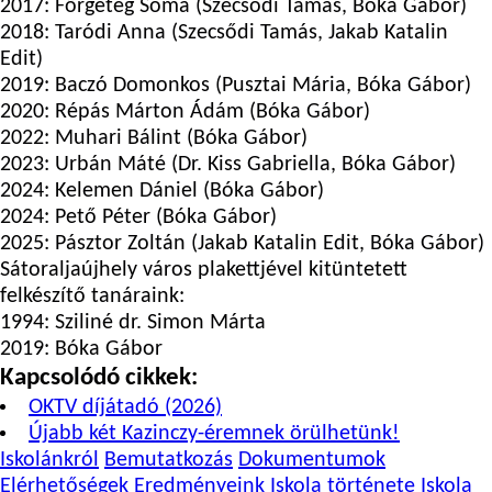
2017: Förgeteg Soma (Szecsődi Tamás, Bóka Gábor)
2018: Taródi Anna (Szecsődi Tamás, Jakab Katalin
Edit)
2019: Baczó Domonkos (Pusztai Mária, Bóka Gábor)
2020: Répás Márton Ádám (Bóka Gábor)
2022: Muhari Bálint (Bóka Gábor)
2023: Urbán Máté (Dr. Kiss Gabriella, Bóka Gábor)
2024: Kelemen Dániel (Bóka Gábor)
2024: Pető Péter (Bóka Gábor)
2025: Pásztor Zoltán (Jakab Katalin Edit, Bóka Gábor)
Sátoraljaújhely város plakettjével kitüntetett
felkészítő tanáraink:
1994: Sziliné dr. Simon Márta
2019: Bóka Gábor
Kapcsolódó cikkek:
OKTV díjátadó (2026)
Újabb két Kazinczy-éremnek örülhetünk!
Iskolánkról
Bemutatkozás
Dokumentumok
Elérhetőségek
Eredményeink
Iskola története
Iskola