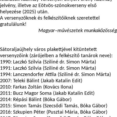
jelvény, illetve az Eötvös-szónokverseny első
helyezése (2025) után.
A versenyzőknek és felkészítőiknek szeretettel
gratulálunk!
Magyar–művészetek munkaközösség
Sátoraljaújhely város plakettjével kitüntetett
versenyzőink (zárójelben a felkészítő tanárok neve):
1990: Laczkó Szilvia (Sziliné dr. Simon Márta)
1991: Laczkó Szilvia (Sziliné dr. Simon Márta)
1994: Lanczendorfer Attila (Sziliné dr. Simon Márta)
2007: Teleki Bálint (Jakab Katalin Edit)
2010: Farkas Zoltán (Kovács Ilona)
2011: Bucz Magor Soma (Jakab Katalin Edit)
2014: Répási Bálint (Bóka Gábor)
2015: Simon Tamás (Szecsődi Tamás, Bóka Gábor)
2016: Szkupien Péter (Pusztai Mária, Bóka Gábor)