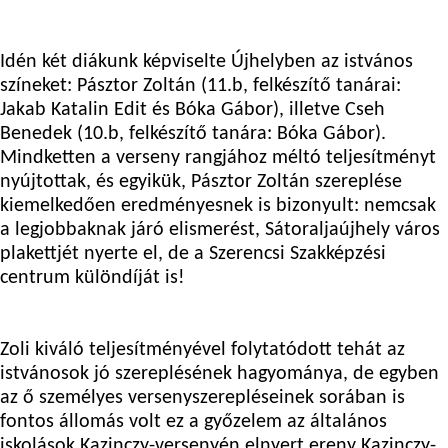
Idén két diákunk képviselte Újhelyben az istvános
színeket:
Pásztor Zoltán
(11.b, felkészítő tanárai:
Jakab Katalin Edit
és
Bóka Gábor
), illetve
Cseh
Benedek
(10.b, felkészítő tanára: Bóka Gábor).
Mindketten a verseny rangjához méltó teljesítményt
nyújtottak, és egyikük, Pásztor Zoltán szereplése
kiemelkedően eredményesnek is bizonyult: nemcsak
a legjobbaknak járó elismerést, Sátoraljaújhely város
plakettjét nyerte el, de a Szerencsi Szakképzési
centrum különdíját is!
Zoli kiváló teljesítményével folytatódott tehát az
istvánosok jó szereplésének hagyománya, de egyben
az ő személyes versenyszerepléseinek sorában is
fontos állomás volt ez a győzelem az általános
iskolások Kazinczy-versenyén elnyert ereny Kazinczy-