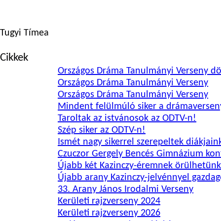
Tugyi Tímea
Cikkek
Országos Dráma Tanulmányi Verseny d
Országos Dráma Tanulmányi Verseny
Országos Dráma Tanulmányi Verseny
Mindent felülmúló siker a drámaverse
Taroltak az istvánosok az ODTV-n!
Szép siker az ODTV-n!
Ismét nagy sikerrel szerepeltek diákjai
Czuczor Gergely Bencés Gimnázium kon
Újabb két Kazinczy-éremnek örülhetünk
Újabb arany Kazinczy-jelvénnyel gazda
33. Arany János Irodalmi Verseny
Kerületi rajzverseny 2024
Kerületi rajzverseny 2026