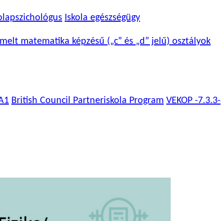
olapszichológus
Iskola egészségügy
melt matematika képzésű („c” és „d” jelű) osztályok
A1
British Council Partneriskola Program
VEKOP -7.3.3-