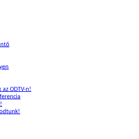
öntő
nyen
nk az ODTV-n!
ferencia
!
godtunk!