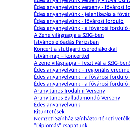
Édes anyanyelvünk verseny – fővárosi f
Édes anyanyelvünk verseny - fővárosi f
Édes anyanyelvünk - jelentkezés a fővár
Édes anyanyelvünk - fővárosi forduló
Édes anyanyelvünk - a fővárosi fordul
A Zene világnapja a SZIG-ben
Istvános előadás Párizsban
Koncert a stuttgarti cserediákokkal
István-nap – koncerttel
A zene világnapja – fesztivál a SZIG-ben
Édes anyanyelvünk – regionális eredmé
Édes anyanyelvünk - a fővárosi fordul
Édes anyanyelvünk - a fővárosi fordul
Arany János Irodalmi Verseny
Arany János Balladamondó Verseny
Édes anyanyelvünk
Kitüntetések
Nemzeti Színház színháztörténeti vetél
"Diplomás" csapatunk