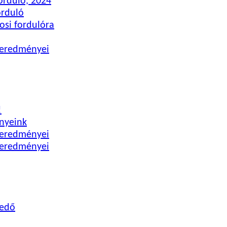
orduló, 2024
orduló
osi fordulóra
ó eredményei
!
nyeink
ó eredményei
ó eredményei
kedő