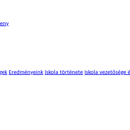
seny
gek
Eredményeink
Iskola története
Iskola vezetősége 