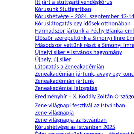
Itt járt a stuttgarti vendégkórus
Kórusunk Stuttgartban
Kórushétvége – 2024. szeptember 13-14
Kóruslátogatás egy idősek otthonában
Harmadszor jártunk a Péchy Blanka-em
Először szerepeltünk a Simonyi Imre E
Másodszor vettünk részt a Simonyi Imr
Újhelyi siker = istvános hagyomány
Újhely, új siker
Látogatás a Zeneakadémián
Zeneakadémián jártunk, avagy egy konc
Zeneakadémián jártunk
Zeneakadémiai látogatás
Eredményhír – X. Kodály Zoltán Ország
Zene világnapi fesztivál az Istvánban
Zene világnapja
Zene világnapja az Istvánban
Kórushétvége az Istvánban 2025