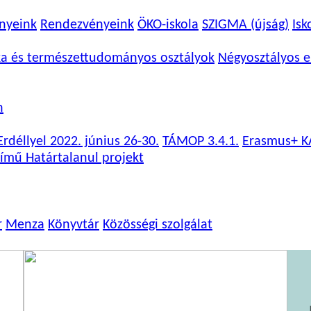
nyeink
Rendezvényeink
ÖKO-iskola
SZIGMA (újság)
Isk
ka és természettudományos osztályok
Négyosztályos e
n
rdéllyel 2022. június 26-30.
TÁMOP 3.4.1.
Erasmus+ K
ímű Határtalanul projekt
r
Menza
Könyvtár
Közösségi szolgálat