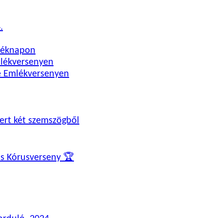
.
léknapon
mlékversenyen
e Emlékversenyen
ert két szemszögből
os Kórusverseny 🏆