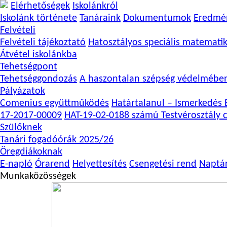
Elérhetőségek
Iskolánkról
Iskolánk története
Tanáraink
Dokumentumok
Eredmé
Felvételi
Felvételi tájékoztató
Hatosztályos speciális matemati
Átvétel iskolánkba
Tehetségpont
Tehetséggondozás
A haszontalan szépség védelmébe
Pályázatok
Comenius együttműködés
Határtalanul – Ismerkedés E
17-2017-00009
HAT-19-02-0188 számú Testvérosztály c
Szülőknek
Tanári fogadóórák 2025/26
Öregdiákoknak
E-napló
Órarend
Helyettesítés
Csengetési rend
Naptá
Munkaközösségek