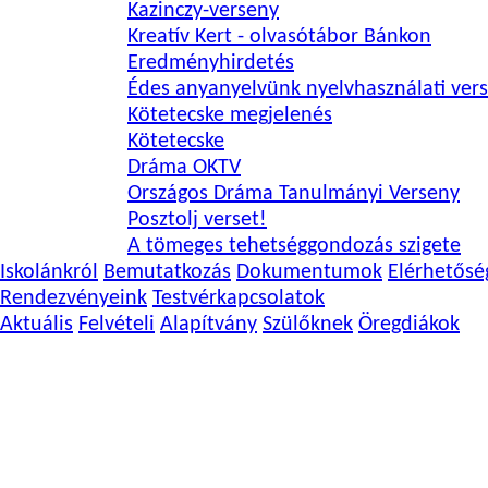
Kazinczy-verseny
Kreatív Kert - olvasótábor Bánkon
Eredményhirdetés
Édes anyanyelvünk nyelvhasználati ver
Kötetecske megjelenés
Kötetecske
Dráma OKTV
Országos Dráma Tanulmányi Verseny
Posztolj verset!
A tömeges tehetséggondozás szigete
Iskolánkról
Bemutatkozás
Dokumentumok
Elérhetősé
Rendezvényeink
Testvérkapcsolatok
Aktuális
Felvételi
Alapítvány
Szülőknek
Öregdiákok