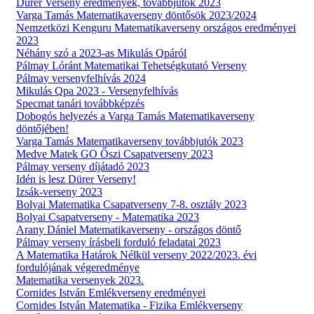
Dürer Verseny eredmények, továbbjutók 2023
Varga Tamás Matematikaverseny döntősök 2023/2024
Nemzetközi Kenguru Matematikaverseny országos eredményei
2023
Néhány szó a 2023-as Mikulás Qpáról
Pálmay Lóránt Matematikai Tehetségkutató Verseny
Pálmay versenyfelhívás 2024
Mikulás Qpa 2023 - Versenyfelhívás
Specmat tanári továbbképzés
Dobogós helyezés a Varga Tamás Matematikaverseny
döntőjében!
Varga Tamás Matematikaverseny továbbjutók 2023
Medve Matek GO Őszi Csapatverseny 2023
Pálmay verseny díjátadó 2023
Idén is lesz Dürer Verseny!
Izsák-verseny 2023
Bolyai Matematika Csapatverseny 7-8. osztály 2023
Bolyai Csapatverseny - Matematika 2023
Arany Dániel Matematikaverseny - országos döntő
Pálmay verseny írásbeli forduló feladatai 2023
A Matematika Határok Nélkül verseny 2022/2023. évi
fordulójának végeredménye
Matematika versenyek 2023.
Cornides István Emlékverseny eredményei
Cornides István Matematika - Fizika Emlékverseny