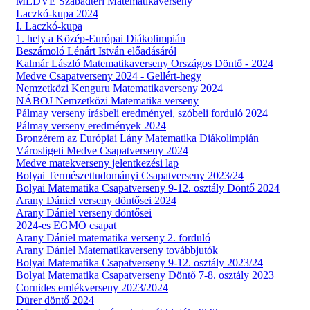
MEDVE Szabadtéri Matematikaverseny
Laczkó-kupa 2024
I. Laczkó-kupa
1. hely a Közép-Európai Diákolimpián
Beszámoló Lénárt István előadásáról
Kalmár László Matematikaverseny Országos Döntő - 2024
Medve Csapatverseny 2024 - Gellért-hegy
Nemzetközi Kenguru Matematikaverseny 2024
NÁBOJ Nemzetközi Matematika verseny
Pálmay verseny írásbeli eredményei, szóbeli forduló 2024
Pálmay verseny eredmények 2024
Bronzérem az Európiai Lány Matematika Diákolimpián
Városligeti Medve Csapatverseny 2024
Medve matekverseny jelentkezési lap
Bolyai Természettudományi Csapatverseny 2023/24
Bolyai Matematika Csapatverseny 9-12. osztály Döntő 2024
Arany Dániel verseny döntősei 2024
Arany Dániel verseny döntősei
2024-es EGMO csapat
Arany Dániel matematika verseny 2. forduló
Arany Dániel Matematikaverseny továbbjutók
Bolyai Matematika Csapatverseny 9-12. osztály 2023/24
Bolyai Matematika Csapatverseny Döntő 7-8. osztály 2023
Cornides emlékverseny 2023/2024
Dürer döntő 2024