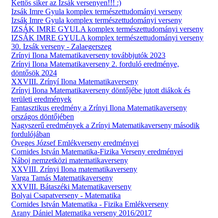
Kettős siker az Izsák versenyen!!! :)
Izsák Imre Gyula komplex természettudományi verseny
Izsák Imre Gyula komplex természettudományi verseny
IZSÁK IMRE GYULA komplex természettudományi verseny
IZSÁK IMRE GYULA komplex természettudományi verseny
30. Izsák verseny - Zalaegerszeg
Zrínyi Ilona Matematikaverseny továbbjutók 2023
Zrínyi Ilona Matematikaverseny 2. forduló eredménye,
döntősök 2024
XXVIII. Zrínyí Ilona Matematikaverseny
Zrínyi Ilona Matematikaverseny döntőjébe jutott diákok és
területi eredmények
Fantasztikus eredmény a Zrínyi Ilona Matematikaverseny
országos döntőjében
Nagyszerű eredmények a Zrínyi Matematikaverseny második
fordulójában
Öveges József Emlékverseny eredményei
Cornides István Matematika-Fizika Verseny eredményei
Náboj nemzetközi matematikaverseny
XXVIII. Zrínyi Ilona matematikaverseny
Varga Tamás Matematikaverseny
XXVIII. Bátaszéki Matematikaverseny
Bolyai Csapatverseny - Matematika
Cornides István Matematika - Fizika Emlékverseny
Arany Dániel Matematika verseny 2016/2017