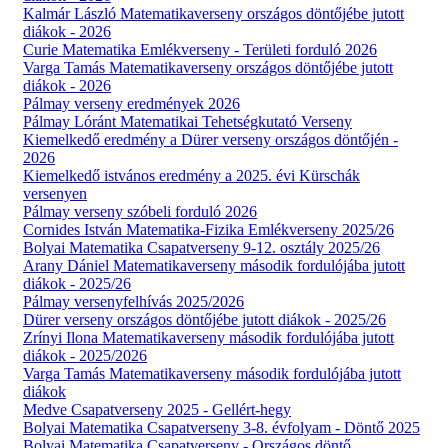
Kalmár László Matematikaverseny országos döntőjébe jutott
diákok - 2026
Curie Matematika Emlékverseny - Területi forduló 2026
Varga Tamás Matematikaverseny országos döntőjébe jutott
diákok - 2026
Pálmay verseny eredmények 2026
Pálmay Lóránt Matematikai Tehetségkutató Verseny
Kiemelkedő eredmény a Dürer verseny országos döntőjén -
2026
Kiemelkedő istvános eredmény a 2025. évi Kürschák
versenyen
Pálmay verseny szóbeli forduló 2026
Cornides István Matematika-Fizika Emlékverseny 2025/26
Bolyai Matematika Csapatverseny 9-12. osztály 2025/26
Arany Dániel Matematikaverseny második fordulójába jutott
diákok - 2025/26
Pálmay versenyfelhívás 2025/2026
Dürer verseny országos döntőjébe jutott diákok - 2025/26
Zrínyi Ilona Matematikaverseny második fordulójába jutott
diákok - 2025/2026
Varga Tamás Matematikaverseny második fordulójába jutott
diákok
Medve Csapatverseny 2025 - Gellért-hegy
Bolyai Matematika Csapatverseny 3-8. évfolyam - Döntő 2025
Bolyai Matematika Csapatverseny - Országos döntő