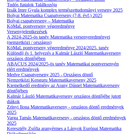
Tudós fiatalok Találkozója
Izsák Imre Gyula komplex természettudományi verseny 2025
Bolyai Matematika Csapatverseny (7-8. évf.) 2025
Bolyai csapatverseny – Matematika
KöMaL pontverseny végeredménye
Versenyjelentkezések
A 2024-2025-ös tanév Matematika versenyeredményei
(nemzetközi / országos)
KöMaL pontverseny végeredménye 2024/2025. tanév
Különdíj és 1. helyezés a Kalmár László Matematikaverseny
országos döntőjében
ABACUS 2024/2025-ös tanév Matematikai pontversenyén
elért eredmények
Medve Csapatverseny 2025 - Országos döntő
Nemzetközi Kenguru Matematikaverseny 2025
Kiemelkedő eredmény az Arany Dániel Matematikaverseny
döntőjében
Kalmár László Matematikaverseny országos döntőjébe jutott
diákok
Zrínyi Ilona Matematikaverseny - országos döntő eredmények
2025
Varga Tamás Matematikaverseny - országos döntő eredmények
2025
Keresztély Zsófia aranyérmes a Lányok Európai Matematika
Diákolimpiáján