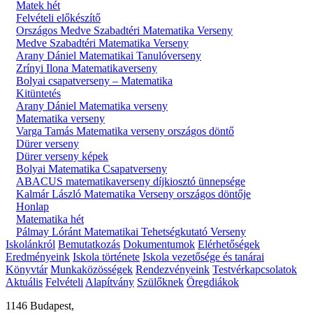
Matek hét
Felvételi előkészítő
Országos Medve Szabadtéri Matematika Verseny
Medve Szabadtéri Matematika Verseny
Arany Dániel Matematikai Tanulóverseny
Zrínyi Ilona Matematikaverseny
Bolyai csapatverseny – Matematika
Kitüntetés
Arany Dániel Matematika verseny
Matematika verseny
Varga Tamás Matematika verseny országos döntő
Dürer verseny
Dürer verseny képek
Bolyai Matematika Csapatverseny
ABACUS matematikaverseny díjkiosztó ünnepsége
Kalmár László Matematika Verseny országos döntője
Honlap
Matematika hét
Pálmay Lóránt Matematikai Tehetségkutató Verseny
Iskolánkról
Bemutatkozás
Dokumentumok
Elérhetőségek
Eredményeink
Iskola története
Iskola vezetősége és tanárai
Könyvtár
Munkaközösségek
Rendezvényeink
Testvérkapcsolatok
Aktuális
Felvételi
Alapítvány
Szülőknek
Öregdiákok
1146 Budapest,