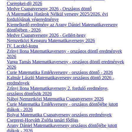
Cserepkei-díj 2026
Medve Csapatverseny 2026 - Országos döntő
A Matematika Határok Nélkül verseny 2025/2026. évi
fordulójának végeredménye
Kiemelkedő eredmény az Arany Dániel Matematikaverseny
döntőjében - 2026
Medve Csapatverseny 2026 - Gellért-hegy
Nemzetközi Kenguru Matematikaverseny 2026
IV. Laczkó-kupa
Zrínyi Ilona Matematikaverseny - országos döntő eredmények
2026
Varga Tamás Matematikaverseny - országos döntő eredmények
2026
Curie Matematika Emlékverseny - országos döntő - 2026
Kalmár László Matematikaverseny országos döntő 2026 -
eredmények
Zrínyi Ilona Matematikaverseny 2. forduló eredménye,
országos döntősök 2026
Náboj Nemzetközi Matematika Csapatverseny 2026
Curie Matematika Emlékverseny - országos döntőjébe jutott
diákok - 2026
Bolyai Matematika Csapatverseny országos eredmények
Csepregi-Horváth Zsófia tanári fődíjas
Arany Dániel Matematikaverseny országos döntőjébe jutott
diákok - 2026