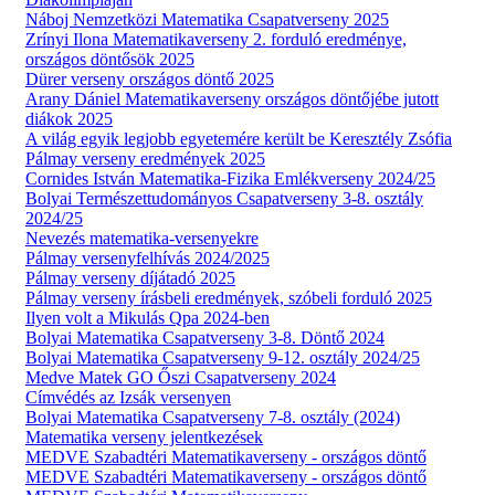
Náboj Nemzetközi Matematika Csapatverseny 2025
Zrínyi Ilona Matematikaverseny 2. forduló eredménye,
országos döntősök 2025
Dürer verseny országos döntő 2025
Arany Dániel Matematikaverseny országos döntőjébe jutott
diákok 2025
A világ egyik legjobb egyetemére került be Keresztély Zsófia
Pálmay verseny eredmények 2025
Cornides István Matematika-Fizika Emlékverseny 2024/25
Bolyai Természettudományos Csapatverseny 3-8. osztály
2024/25
Nevezés matematika-versenyekre
Pálmay versenyfelhívás 2024/2025
Pálmay verseny díjátadó 2025
Pálmay verseny írásbeli eredmények, szóbeli forduló 2025
Ilyen volt a Mikulás Qpa 2024-ben
Bolyai Matematika Csapatverseny 3-8. Döntő 2024
Bolyai Matematika Csapatverseny 9-12. osztály 2024/25
Medve Matek GO Őszi Csapatverseny 2024
Címvédés az Izsák versenyen
Bolyai Matematika Csapatverseny 7-8. osztály (2024)
Matematika verseny jelentkezések
MEDVE Szabadtéri Matematikaverseny - országos döntő
MEDVE Szabadtéri Matematikaverseny - országos döntő