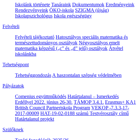
Iskolánk története
Tanáraink
Dokumentumok
Eredményeink
Rendezvényeink
ÖKO-iskola
SZIGMA (újság)
Iskolapszichológus
Iskola egészségügy
Felvételi
Felvételi tájékoztató
Hatosztályos speciális matematika és
természettudományos osztályok
Négyosztályos emelt
matematika képzésű („c” és „d” jelű) osztályok
Átvétel
iskolánkba
Tehetségpont
Tehetséggondozás
A haszontalan szépség védelmében
Pályázatok
Comenius együttműködés
Határtalanul – Ismerkedés
Erdéllyel 2022. június 26-30.
TÁMOP 3.4.1.
Erasmus+ KA1
British Council Partneriskola Program
VEKOP -7.3.3-17-
2017-00009
HAT-19-02-0188 számú Testvérosztály című
Határtalanul projekt
Szülőknek