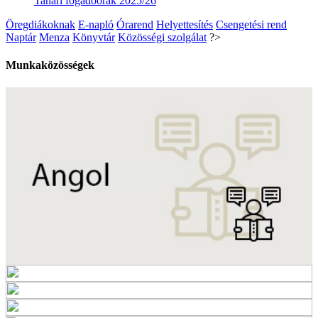
Tanári fogadóórák 2025/26
Öregdiákoknak
E-napló
Órarend
Helyettesítés
Csengetési rend
Naptár
Menza
Könyvtár
Közösségi szolgálat
?>
Munkaközösségek